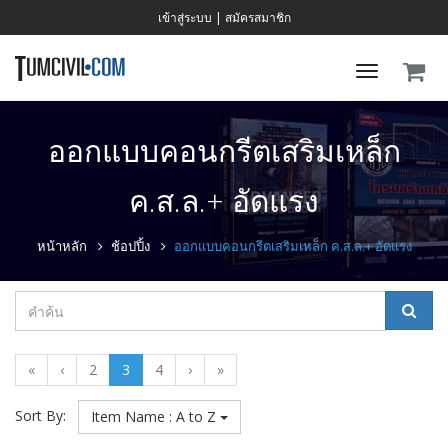
เข้าสู่ระบบ
|
สมัครสมาชิก
Toggle
navigati
ออกแบบคอนกรีตเสริมเหล็ก
ค.ส.ล.+ อัดแรง
หน้าหลัก
ช้อปปิ้ง
ออกแบบคอนกรีตเสริมเหล็ก ค.ส.ล.+ อัดแรง
«
‹
2
3
4
›
»
Sort By:
Item Name : A to Z