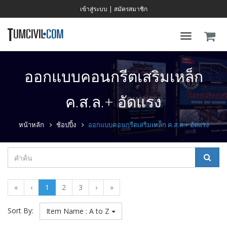
เข้าสู่ระบบ
|
สมัครสมาชิก
Toggle
navigati
ออกแบบคอนกรีตเสริมเหล็ก
ค.ส.ล.+ อัดแรง
หน้าหลัก
ช้อปปิ้ง
ออกแบบคอนกรีตเสริมเหล็ก ค.ส.ล.+ อัดแรง
«
‹
1
2
3
›
»
Sort By:
Item Name : A to Z