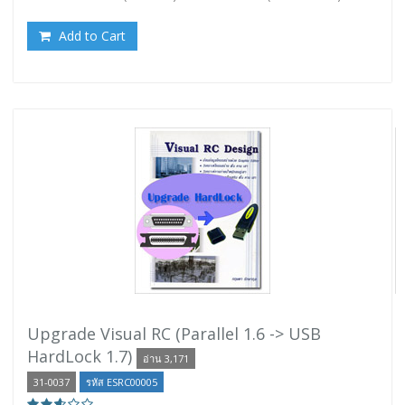
Add to Cart
Upgrade Visual RC (Parallel 1.6 -> USB
HardLock 1.7)
อ่าน 3,171
31-0037
รหัส ESRC00005