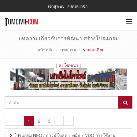
เข้าสู่ระบบ
|
สมัครสมาชิก
To
nav
บทความเกี่ยวกับการพัฒนา สร้างโปรแกรม
หน้าหลัก
บทความ
รายละเอียด
[
ลงโฆษณา
]
«
‹
1
2
3
›
»
โปรแกรม NEO / ดาวน์โหลด + คู่มือ + VDO การใช้งาน +