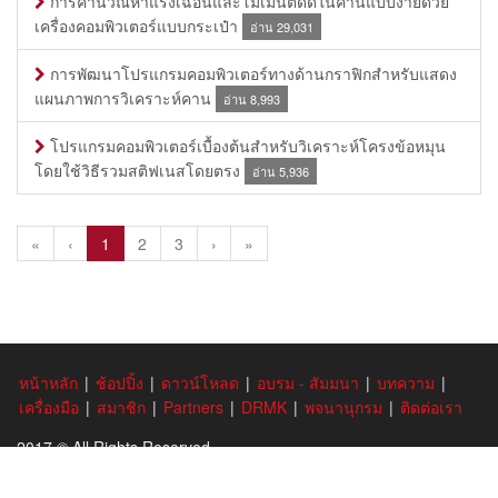
การคำนวณหาแรงเฉือนและโมเมนต์ดัดในคานแบบง่ายด้วย
เครื่องคอมพิวเตอร์แบบกระเป๋า
อ่าน 29,031
การพัฒนาโปรแกรมคอมพิวเตอร์ทางด้านกราฟิกสำหรับแสดง
แผนภาพการวิเคราะห์คาน
อ่าน 8,993
โปรแกรมคอมพิวเตอร์เบื้องต้นสำหรับวิเคราะห์โครงข้อหมุน
โดยใช้วิธีรวมสติฟเนสโดยตรง
อ่าน 5,936
«
‹
1
2
3
›
»
หน้าหลัก
|
ช้อปปิ้ง
|
ดาวน์โหลด
|
อบรม - สัมมนา
|
บทความ
|
เครื่องมือ
|
สมาชิก
|
Partners
|
DRMK
|
พจนานุกรม
|
ติดต่อเรา
2017 © All Rights Reserved.