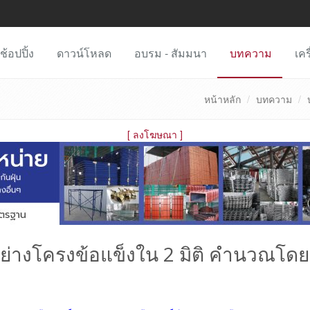
ช้อปปิ้ง
ดาวน์โหลด
อบรม - สัมมนา
บทความ
เคร
หน้าหลัก
บทความ
[
ลงโฆษณา
]
อย่างโครงข้อแข็งใน 2 มิติ คำนวณโดย