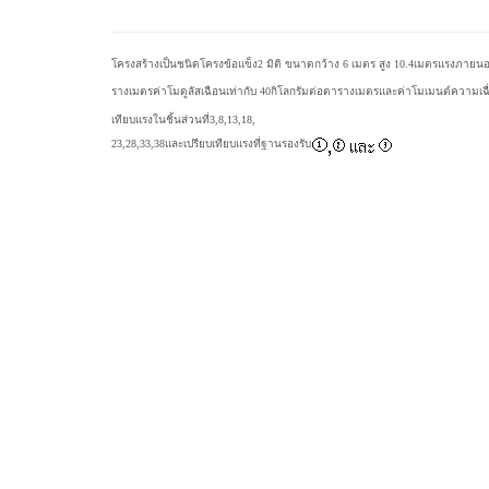
โครงสร้างเป็นชนิดโครงข้อแข็ง2 มิติ ขนาดกว้าง 6 เมตร สูง 10.4เมตรแรงภายนอกกระ
รางเมตรค่าโมดูลัสเฉือนเท่ากับ 40กิโลกรัมต่อตารางเมตรและค่าโมเมนต์ความเฉื่
เทียบแรงในชิ้นส่วนที่3,8,13,18,
23,28,33,38และเปรียบเทียบแรงที่ฐานรองรับ