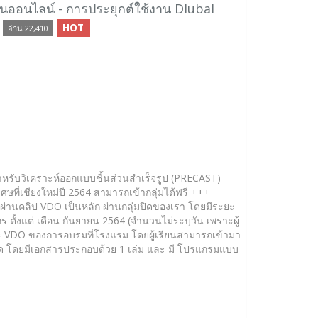
นออนไลน์ - การประยุกต์ใช้งาน Dlubal
HOT
อ่าน 22,410
ำหรับวิเคราะห์ออกแบบชิ้นส่วนสำเร็จรูป (PRECAST)
นพิเศษที่เชียงใหม่ปี 2564 สามารถเข้ากลุ่มได้ฟรี +++
นผ่านคลิป VDO เป็นหลัก ผ่านกลุ่มปิดของเรา โดยมีระยะ
ร ตั้งแต่ เดือน กันยายน 2564 (จำนวนไม่ระบุวัน เพราะผู้
ละ VDO ของการอบรมที่โรงแรม โดยผู้เรียนสามารถเข้ามา
จำกัด โดยมีเอกสารประกอบด้วย 1 เล่ม และ มี โปรแกรมแบบ