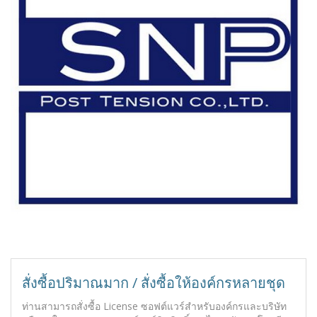
สั่งซื้อปริมาณมาก / สั่งซื้อให้องค์กรหลายชุด
ท่านสามารถสั่งซื้อ License ซอฟต์แวร์สำหรับองค์กรและบริษัท