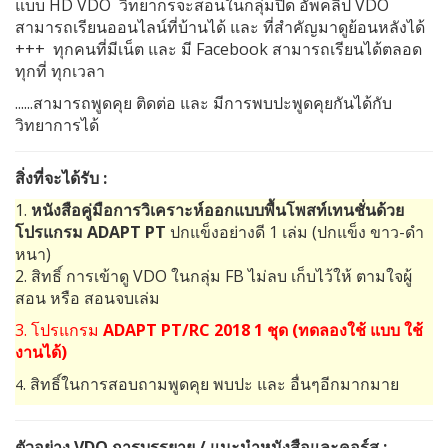
แบบ
HD VDO
วิทยากรจะสอนในกลุ่มปิด อัพคลิป
VDO
สามารถเรียนออนไลน์ที่บ้านได้ และ ที่สำคัญมาดูย้อนหลังได้
+++ ทุกคนที่มีเน็ต และ มี
Facebook
สามารถเรียนได้ตลอด
ทุกที่ ทุกเวลา
......สามารถพูดคุย ติดต่อ และ มีการพบปะพูดคุยกันได้กับ
วิทยาการได้
สิ่งที่จะได้รับ
:
1.
หนังสือคู่มือการวิเคราะห์ออกแบบพื้นโพสท์เทนชั่นด้วย
โปรแกรม ADAPT PT
ปกแข็งอย่างดี 1 เล่ม
(
ปกแข็ง ขาว-ดำ
หนา
)
2. สิทธิ์ การเข้าดู
VDO
ในกลุ่ม
FB
ไม่ลบ เก็บไว้ให้
ตามใจผู้
สอน
หรือ สอนจบเล่ม
3. โปรแกรม
ADAPT PT/RC 2018
1
ชุด
(ทดลองใช้
แบบ ใช้
งานได้
)
. สิทธิ์ในการสอบถามพูดคุย พบปะ และ อื่นๆอีกมากมาย
4
ตัวอย่าง
VDO
การบรรยาย
/ แนะนำหนังสือและคอร์ส
: