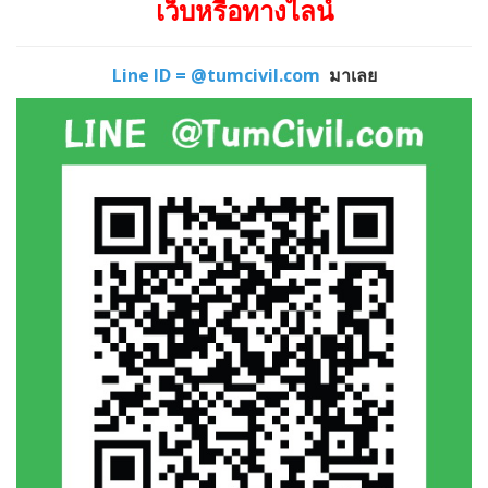
เว็บหรือทางไลน์
Line ID = @tumcivil.com
มาเลย