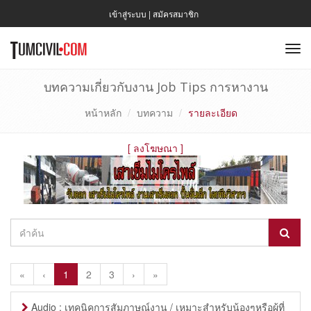
เข้าสู่ระบบ
|
สมัครสมาชิก
To
nav
บทความเกี่ยวกับงาน Job Tips การหางาน
หน้าหลัก
บทความ
รายละเอียด
[
ลงโฆษณา
]
«
‹
1
2
3
›
»
Audio : เทคนิคการสัมภาษณ์งาน / เหมาะสำหรับน้องๆหรือผู้ที่