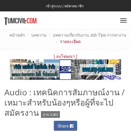
เข้าสู่ระบบ
|
สมัครสมาชิก
To
nav
หน้าหลัก
บทความ
บทความเกี่ยวกับงาน Job Tips การหางาน
รายละเอียด
[
ลงโฆษณา
]
Audio : เทคนิคการสัมภาษณ์งาน /
เหมาะสำหรับน้องๆหรือผู้ที่จะไป
สมัครงาน
อ่าน 5,685
Share