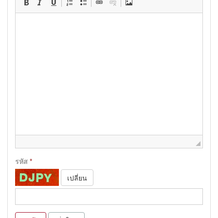
รหัส
*
เปลี่ยน