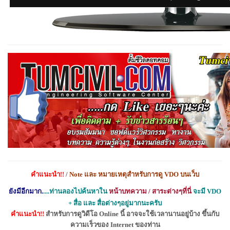
คำแนะนำ
!!
/
Note
และ หมายเหตุสำหรับการดู
VDO
บนเว็บ
ยังมีอีกมาก.
....ท่านลองไปค้นหาใน
หน้าบทความ / สาระต่างๆที่นี่
จะมี
VDO
+
สื่อ
และ สื่อต่างๆอยู่มากนะครับ
คำแนะนำ
!!
สำหรับการดูวิดีโอ
Online
นี้ อาจจะใช้เวลานานอยู่บ้าง
ขึ้นกับ
ความเร็วของ
Internet
ของท่าน