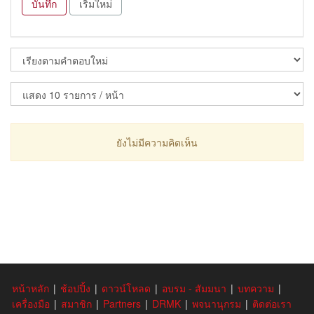
บันทึก
เริ่มใหม่
ยังไม่มีความคิดเห็น
หน้าหลัก
|
ช้อปปิ้ง
|
ดาวน์โหลด
|
อบรม - สัมมนา
|
บทความ
|
เครื่องมือ
|
สมาชิก
|
Partners
|
DRMK
|
พจนานุกรม
|
ติดต่อเรา