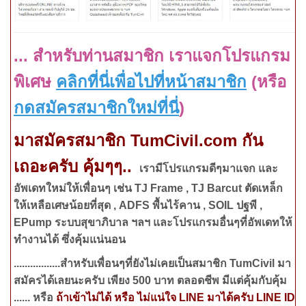
...
สำหรับท่านสมาชิก เราแจกโปรแกรม
พิเศษ
คลิกที่นี่เพื่อไปที่หน้าสมาชิก
(
หรือ
กดสมัครสมาชิกใหม่ที่นี่
)
มาสมัคร
สมาชิก
TumCivil.com
กัน
เถอะครับ คุ้มๆๆ..
เรามีโปรแกรมดีๆมาแจก และ
อัพเดทใหม่ให้เพื่อนๆ เช่น
TJ Frame , TJ Barcut
ตัดเหล็ก
ให้เหลือเศษน้อยที่สุด
, ADFS
พื้นไร้คาน
, SOIL
ปฐพี
,
EPump
ระบบสุขาภิบาล ฯลฯ และโปรแกรมอื่นๆที่อัพเดทให้
ทำงานได้ ซึ่งคุ้มแน่นอน
.................สำหรับเพื่อนๆที่ยังไม่เคยเป็นสมาชิก
TumCivil
มา
สมัครได้เลยนะครับ เพียง 500 บาท ตลอดชีพ มีแต่คุ้มกับคุ้ม
......
หรือ
ถ้าเข้าไม่ได้ หรือ ไม่แน่ใจ
LINE
มาได้ครับ
LINE ID