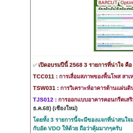
เปิดอบรมปีนี้ 2568
3
รายการที่น่าใจ คือ
✅
TCC011 :
การเสื่อมสภาพของพื้นโพส สาเหต
TSW031
:
การวิเคราะห์อาคารต้านแผ่น
TJS012 :
การออกแบบอาคารคอนกรีตเสริมเห
ธ.ค.68
)
(
เชียงใหม่
)
โดยทั้ง
3
รายการนี้จะมีของแจกที่น่าสนใจมา
กับอัด
VDO
ให้ด้วย ถือว่าคุ้มมากๆครับ