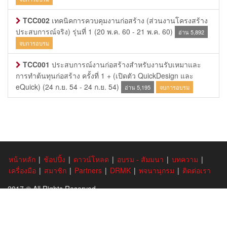
TCC002
เทคนิคการควบคุมงานก่อสร้าง (ส่วนงานโครงสร้าง
ประสบการณ์จริง) รุ่นที่ 1
(20 พ.ค. 60 - 21 พ.ค. 60)
อ่าน 5,892
จบการอบรม
TCC001
ประสบการณ์งานก่อสร้างสำหรับงานรับเหมาและ
การทำต้นทุนก่อสร้าง ครั้งที่ 1 + (เปิดตัว QuickDesign และ
eQuick)
(24 ก.ย. 54 - 24 ก.ย. 54)
อ่าน 5,195
จบการอบรม
หน้าหลัก
|
ช้อปปิ้ง
|
ดาวน์โหลด
|
อบรม - สัมมนา
|
บทความ
|
เครื่องมือ
|
สมาชิก
|
Partners
|
DRMK
|
พจนานุกรม
|
ติดต่อเรา
2017 © All Rights Reserved.