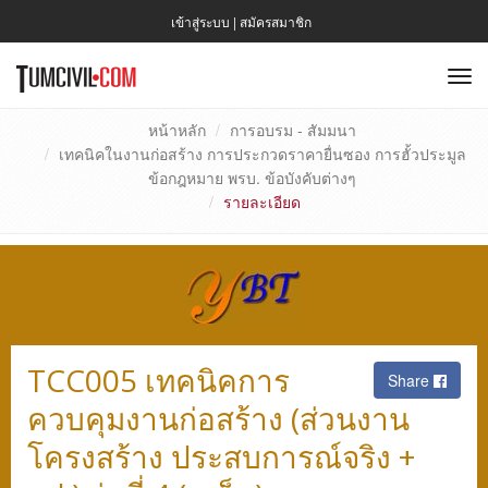
เข้าสู่ระบบ
|
สมัครสมาชิก
To
nav
หน้าหลัก
การอบรม - สัมมนา
เทคนิคในงานก่อสร้าง การประกวดราคายื่นซอง การฮั้วประมูล
ข้อกฎหมาย พรบ. ข้อบังคับต่างๆ
รายละเอียด
TCC005 เทคนิคการ
Share
ควบคุมงานก่อสร้าง (ส่วนงาน
โครงสร้าง ประสบการณ์จริง +