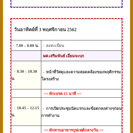
วัน
อาทิตย์
ที่
3
พฤศจิกายน
2562
-
7
.00 – 8.00 น.
-
ลงทะเบียน
ผศ.เสริมพันธ์ เอี่ยมจะบก
-
8.
3
0 – 10.30
-
หน้าที่วัสดุและความสอดคล้องของพฤติกรรม
น.
โครงสร้าง
<<
พักเบรค 15 นาที
>>
-
10.45 – 12.15
-
การเปิดประชุมนัดแรกและข้อตกลงต่างๆก่อน
น.
การทำงาน
<<
พักทานอาหารบุฟเฟต์กลางวัน
>>