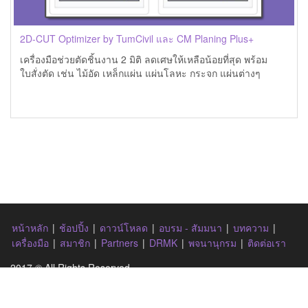
2D-CUT Optimizer by TumCivil และ CM Planing Plus+
เครื่องมือช่วยตัดชิ้นงาน 2 มิติ ลดเศษให้เหลือน้อยที่สุด พร้อม
ใบสั่งตัด เช่น ไม้อัด เหล็กแผ่น แผ่นโลหะ กระจก แผ่นต่างๆ
หน้าหลัก
|
ช้อปปิ้ง
|
ดาวน์โหลด
|
อบรม - สัมมนา
|
บทความ
|
เครื่องมือ
|
สมาชิก
|
Partners
|
DRMK
|
พจนานุกรม
|
ติดต่อเรา
2017 © All Rights Reserved.