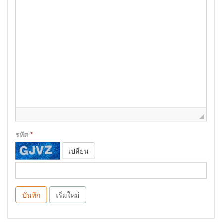
รหัส
*
เปลี่ยน
บันทึก
เริ่มใหม่