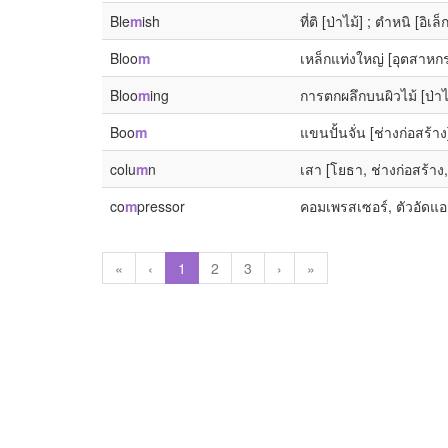
Ble
m
ish
ที่ติ [ป่าไม้] ; ตำหนิ [อิ
Bloo
m
เหล็กแท่งใหญ่ [อุตสาหกรร
Bloo
m
ing
การตกผลึกบนผิวไม้ [ป่าไ
Boo
m
แขนปั้นจั่น [ช่างก่อสร้าง]
colu
m
n
เสา [โยธา, ช่างก่อสร้าง, 
co
m
pressor
คอมเพรสเซอร์, ตัวอัดแอม
«
‹
1
2
3
›
»