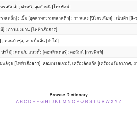
เล็กทรอนิกส์] ; ตำหนิ, จุดตำหนิ [โทรทัศน์]
มเหล็ก] ; เยิ้ม [อุตสาหกรรมพลาสติก] ; วาวแสง [ปิโตรเลียม] ; เป็นฝ้า [สี-ว
ม้] ; การเบ่งบาน [ไฟฟ้าสื่อสาร]
 ; ท่อนกักซุง, คานปั้นจั่น [ป่าไม้]
ป่าไม้]: สดมภ์, แนวตั้ง [คอมพิวเตอร์]: คอลัมน์ [การพิมพ์]
พลิจูด [ไฟฟ้าสื่อสาร]: คอมเพรสเซอร์, เครื่องอัดแก๊ส [เครื่องปรับอากาศ, 
Browse Dictionary
A
B
C
D
E
F
G
H
I
J
K
L
M
N
O
P
Q
R
S
T
U
V
W
X
Y
Z