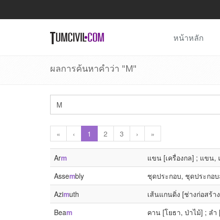
หน้าหลัก
ผลการค้นหาคำว่า "M"
«
‹
1
2
3
›
»
Ar
m
แขน [เครื่องกล] ; แขน, แ
Asse
m
bly
ชุดประกอบ, ชุดประกอบสำเร
Azi
m
uth
เส้นแกนดิ่ง [ช่างก่อสร้าง
Bea
m
คาน [โยธา, ป่าไม้] ; ลำ 