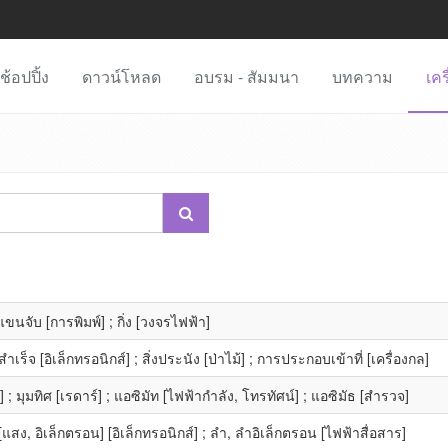
ช้อปปิ้ง
ดาวน์โหลด
อบรม - สัมมนา
บทความ
เคร
ขนจับ [การพิมพ์] ; กิ่ง [วงจรไฟฟ้า]
็จ [อิเล็กทรอนิกส์] ; สิ่งประนัง [ป่าไม้] ; การประกอบเข้าที่ [เครื่องกล]
] ; มุมทิศ [เรดาร์] ; แอซิมัท [ไฟฟ้ากำลัง, โทรทัศน์] ; แอซิมัธ [สำรวจ]
[แสง, อิเล็กตรอน] [อิเล็กทรอนิกส์] ; ลำ, ลำอิเล็กตรอน [ไฟฟ้าสื่อสาร]