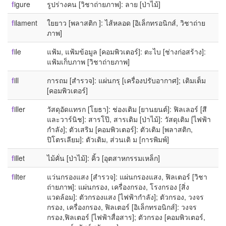
f
igure
รูปร่างคน [วิชาถ่ายภาพ]: ลาย [ป่าไม้]
f
ilament
ใยยาว [พลาสติก ]: ไส้หลอด [อิเล็กทรอนิกส์, วิชาถ่าย
ภาพ]
f
ile
แฟ้ม, แฟ้มข้อมูล [คอมพิวเตอร์]: ตะไบ [ช่างก่อสร้าง]:
แฟ้มเก็บภาพ [วิชาถ่ายภาพ]
f
ill
การถม [สำรวจ]: แผ่นกรุ [เครื่องปรับอากาศ]; เติมเต็ม
[คอมพิวเตอร์]
f
iller
วัสดุอัดแทรก [โยธา]: ช่องเติม [ยานยนต์]: ฟิลเลอร์ [สี
และวาร์นิช]: สารโป๊, สารเติม [ป่าไม้]: วัสดุเติม [ไฟฟ้า
กำลัง]; ตัวเสริม [คอมพิวเตอร์]: ตัวเติม [พลาสติก,
ปิโตรเลียม]: ตัวเติม, ส่วนเติ ม [การพิมพ์]
f
illet
ไม้คั่น [ป่าไม้]: คิ้ว [อุตสาหกรรมเหล็ก]
f
ilter
แว่นกรองแสง [สำรวจ]: แผ่นกรองแสง, ฟิลเตอร์ [วิชา
ถ่ายภาพ]: แผ่นกรอง, เครื่องกรอง, โรงกรอง [สิ่ง
แวดล้อม]: ตัวกรองแสง [ไฟฟ้ากำลัง]; ตัวกรอง, วงจร
กรอง, เครื่องกรอง, ฟิลเตอร์ [อิเล็กทรอนิกส์]: วงจร
กรอง,ฟิลเตอร์ [ไฟฟ้าสื่อสาร]; ตัวกรอง [คอมพิวเตอร์,