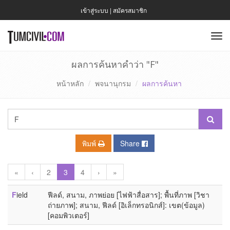
เข้าสู่ระบบ
|
สมัครสมาชิก
To
nav
ผลการค้นหาคำว่า "F"
หน้าหลัก
พจนานุกรม
ผลการค้นหา
พิมพ์
Share
«
‹
2
3
4
›
»
F
ield
ฟีลด์, สนาม, ภาพย่อย [ไฟฟ้าสื่อสาร]; พื้นที่ภาพ [วิชา
ถ่ายภาพ]; สนาม, ฟีลด์ [อิเล็กทรอนิกส์]: เขต(ข้อมูล)
[คอมพิวเตอร์]