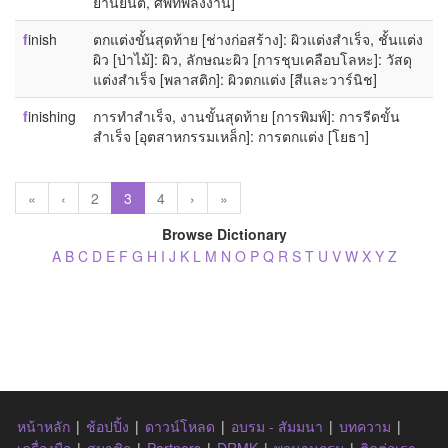
ยานยนต์, ศัพท์พลังงาน]
f
inish
ตกแต่งขั้นสุดท้าย [ช่างก่อสร้าง]: ผิวแต่งสำเร็จ, ชั้นแต่ง
ผิว [ป่าไม้]: ผิว, ลักษณะผิว [การชุบเคลือบโลหะ]: วัสดุ
แต่งสำเร็จ [พลาสติก]: ผิวตกแต่ง [สีและวาร์นิช]
f
inishing
การทำสำเร็จ, งานขั้นสุดท้าย [การพิมพ์]: การรีดขั้น
สำเร็จ [อุตสาหกรรมเหล็ก]: การตกแต่ง [โยธา]
«
‹
2
3
4
›
»
Browse Dictionary
A
B
C
D
E
F
G
H
I
J
K
L
M
N
O
P
Q
R
S
T
U
V
W
X
Y
Z
หน้าหลัก
|
ช้อปปิ้ง
|
ดาวน์โหลด
|
อบรม - สัมมนา
|
บทความ
|