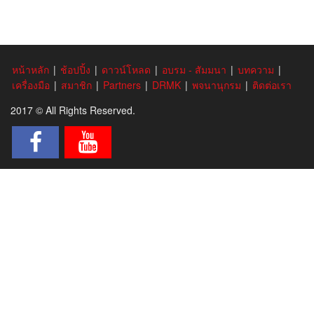
หน้าหลัก
|
ช้อปปิ้ง
|
ดาวน์โหลด
|
อบรม - สัมมนา
|
บทความ
|
เครื่องมือ
|
สมาชิก
|
Partners
|
DRMK
|
พจนานุกรม
|
ติดต่อเรา
2017 © All Rights Reserved.