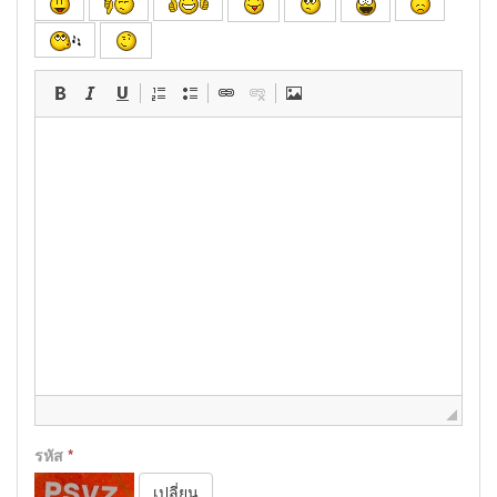
รหัส
*
เปลี่ยน