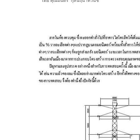
โดย คุณมนตรี กุลนฤนาทวนิช