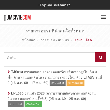
เข้าสู่ระบบ
|
สมัครสมาชิก
To
nav
รายการอบรมที่น่าสนใจทั้งหมด
หน้าหลัก
การอบรม - สัมมนา
รายละเอียด
TJS013
การออกแบบอาคารคอนกรีตเสริมเหล็กสูงไม่เกิน 3
ชั้น ต้านทานแผ่นดินไหว ตามกฎกระทรวงใหม่ ด้วย ETABS รุ่นที่
2
(16 พ.ค. 69 - 17 พ.ค. 69)
อ่าน 4,833
จบการอบรม
EPE080
งานเก๋า 2026 (การบรรยายพิเศษด้านเทคนิคงาน
วิศวกรรมและช่าง ครั้งที่ 8)
(25 ก.ค. 69 - 25 ก.ค. 69)
อ่าน 1,144
เปิดรับสมัคร