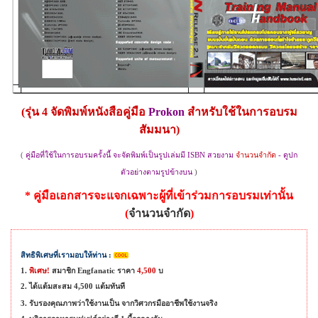
(
รุ่น 4 จัดพิมพ์หนังสือคู่มือ
Prokon
สำหรับใช้ในการอบรม
สัมมนา
)
(
คู่มือที่ใช้ในการอบรมครั้งนี้ จะจัดพิมพ์เป็นรูปเล่มมี
ISBN
สวยงาม
จำนวนจำกัด
- ดูปก
ตัวอย่างตามรูปข้างบน
)
*
คู่มือเอกสาร
จะแจกเฉพาะผู้ที่เข้าร่วมการอบรมเท่านั้น
(
จำนวนจำกัด
)
สิทธิพิเศษที่เรามอบให้ท่าน
:
1.
พิเศษ
!
สมาชิก
Engfanatic
ราคา
4
,
500
บ
2.
ได้แต้มสะสม
4,
500 แต้มทันที
3. รับรองคุณภาพว่าใช้งานเป็น จากวิศวกรมืออาชีพใช้งานจริง