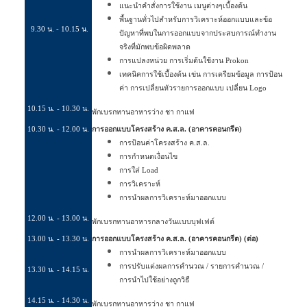
แนะนำคำสั่งการใช้งาน เมนูต่างๆเบื้องต้น
พื้นฐานทั่วไปสำหรับการวิเคราะห์ออกแบบและข้อ
9
.
3
0 น. - 10.15 น.
ปัญหาที่พบในการออกแบบจากประสบการณ์ทำงาน
จริงที่มักพบข้อผิดพลาด
การแปลงหน่วย การเริ่มต้นใช้งาน
Prokon
เทคนิคการใช้เบื้องต้น เข่น การเตรียมข้อมูล การป้อน
ค่า การเปลี่ยนหัวรายการออกแบบ เปลี่ยน
Logo
10
.
15
น. - 10.
3
0 น.
พักเบรกทานอาหารว่าง ชา กาแฟ
10.
30
น. - 12.00 น.
การออกแบบโครงสร้าง ค.ส.ล.
(
อาคารคอนกรีต
)
การป้อนค่าโครงสร้าง ค.ส.ล.
การกำหนดเงื่อนไข
การใส่
Load
การวิเคราะห์
การนำผลการวิเคราะห์มาออกแบบ
12.00 น. - 13.00 น.
พักเบรกทานอาหารกลางวันแบบบุฟเฟต์
1
3
.
00
น. - 13.30 น.
การออกแบบโครงสร้าง ค.ส.ล.
(
อาคารคอนกรีต
)
(
ต่อ
)
การนำผลการวิเคราะห์มาออกแบบ
การปรับแต่งผลการคำนวณ / รายการคำนวณ /
1
3
.3
0
น. - 1
4
.15 น.
การนำไปใช้อย่างถูกวิธี
1
4
.15 น. - 1
4
.30 น.
พักเบรกทานอาหารว่าง ชา กาแฟ