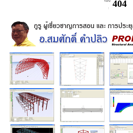
View
: