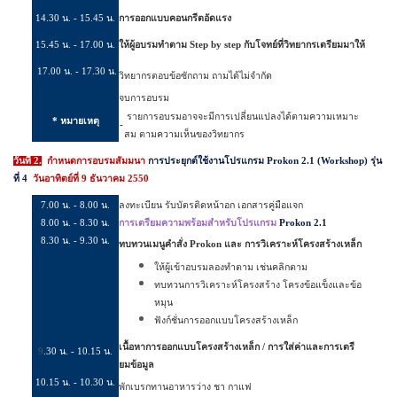
1
4
.30 น. - 15.45 น.
การออกแบบคอนกรีตอัดแรง
15
.
45
น. - 1
7
.00 น.
ให้ผู้อบรมทำตาม
Step by step
กับโจทย์ที่วิทยากรเตรียมมาให้
17
.
0
0
น. - 1
7
.30 น.
วิทยากรตอบข้อซักถาม ถามได้ไม่จำกัด
จบ
การอบรม
รายการอบรมอาจจะมีการเปลี่ยนแปลงได้ตามความเหมาะ
* หมายเหตุ
-
สม ตามความเห็นของวิทยากร
วันที่ 2.
กำหนดการอบรมสัมมนา
การประยุกต์ใช้งานโปรแกรม
Prokon 2.1
(Workshop) รุ่น
ที่
4
วันอาทิตย์ที่
9
ธันวาคม
2550
7.
0
0 น. - 8.00 น.
ลงทะเบียน
รับบัตรติดหน้าอก เอกสารคู่มือแจก
8
.00 น. -
8
.
3
0 น.
การเตรียมความพร้อมสำหรับโปรแกรม
Prokon 2.1
8
.
3
0 น. - 9.
3
0 น.
ทบทวนเมนูคำสั่ง
Prokon
และ การวิเคราะห์โครงสร้างเหล็ก
ให้ผู้เข้าอบรมลองทำตาม เช่นคลิกตาม
ทบทวนการวิเคราะห์โครงสร้าง โครงข้อแข็งและข้อ
หมุน
ฟังก์ชั่นการออกแบบโครงสร้างเหล็ก
เนื้อหาการออกแบบโครงสร้างเหล็ก / การใส่ค่าและการเตรี
9
.
3
0 น. - 10.15 น.
ยมข้อมูล
10
.
15
น. - 10.
3
0 น.
พักเบรกทานอาหารว่าง ชา กาแฟ