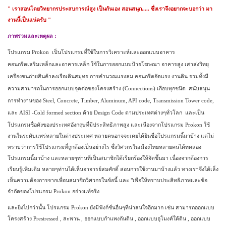
"
เราสอนโดยวิทยากรประสบการณ์สูง เป็นกันเอง สอนสนุก..... ซึ่งเราจึงอยากจะบอกว่า มา
งานนี้เป็นแน่ครับ
"
ภาพรวม
และเหตุผล
:
โปรแกรม
Prokon
เป็น
โปรแกรม
ที่ใช้ในการวิเคราะห์และ
ออกแบบอาคาร
คอนกรีตเสริมเหล็กและอาคารเหล็ก
ใช้ในการออกแบบป้ายโฆษณา อาคารสูง เสาส่งวิทยุ
เครื่องขนถ่ายสินค้าลงเรือเดินสมุทร การคำนวณแรงลม คอนกรีตอัดแรง งานดิน
รวมทั้งมี
ความสามารถในการออกแบบจุดต่อของโครงสร้าง
(Connections)
เกือบทุกชนิด สนับสนุน
การทำงานของ Steel, Concrete, Timber, Aluminum, API code, Transmission Tower code,
และ AISI -Cold formed section ด้วย Design Code ตามประเทศต่างๆทั่วโลก
และเป็น
โปรแกรมชื่อดังของประเทศอังกฤษที่มีประสิทธิภาพสูง และเนื่องจากโปรแกรม
Prokon
ใช้
งานในระดับแพร่หลายในต่างประเทศ หลายคนอาจจะเคยได้ยินชื่อโปรแกรมนี้มาบ้าง แต่ไม่
ทราบว่าการใช้โปรแกรมที่ถูกต้องเป็นอย่างไร ซึ่งวิศวกรในเมืองไทยหลายคนได้ทดลอง
โปรแกรมนี้มาบ้าง และหลายๆท่านที่เป็นสมาชิกได้เรียกร้องให้จัดขึ้นมา เนื่องจากต้องการ
เรียนรู้เพิ่มเติม
หลายๆท่านได้เห็นอาจารย์สมศักดิ์ สอนการใช้งานมาบ้างแล้ว ทางเราจึงได้เล็ง
เห็นความต้องการจากเพื่อนสมาชิกวิศวกรในข้อนี้ และ
"
เพื่อให้ทราบประสิทธิภาพและข้อ
จำกัดของโปรแกรม
Prokon
อย่างแท้จริง
และยิ่งไปกว่านั้น โปรแกรม
Prokon
ยังมีฟังก์ชั่นอื่นๆที่น่าสนใจอีกมาก เช่น สามารถออกแบบ
โครงสร้าง
Prestressed ,
สะพาน
,
ออกแบบกำแพงกันดิน
,
ออกแบบอุโมงค์ใต้ดิน
,
ออกแบบ