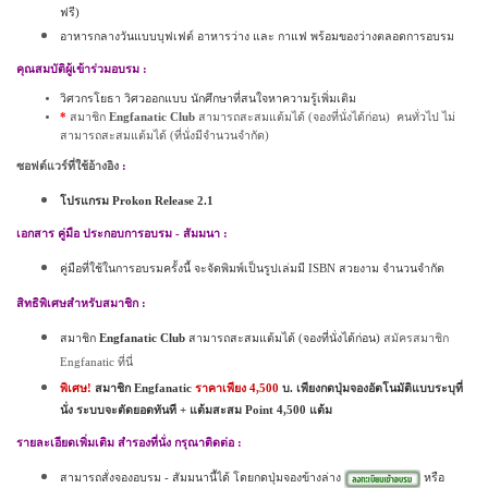
ฟรี
)
อาหารกลางวันแบบบุฟเฟต์ อาหารว่าง และ กาแฟ พร้อมของว่างตลอดการอบรม
คุณสมบัติผู้เข้าร่วมอบรม
:
วิศวกรโยธา วิศวออกแบบ นักศึกษาที่สนใจหาความรู้เพิ่มเติม
*
สมาชิก
Engfanatic Club
สามารถสะสมแต้มได้
(
จองที่นั่งได้ก่อน
)
คนทั่วไป ไม่
สามารถสะสมแต้มได้
(
ที่นั่งมีจำนวนจำกัด
)
ซอฟต์แวร์ที่ใช้อ้างอิง
:
โปรแกรม
Prokon Release 2.1
เอกสาร คู่มือ ประกอบการอบรม - สัมมนา
:
คู่มือที่ใช้ในการอบรมครั้งนี้ จะจัดพิมพ์เป็นรูปเล่มมี
ISBN
สวยงาม จำนวนจำกัด
สิทธิพิเศษสำหรับสมาชิก
:
สมาชิก
Engfanatic Club
สามารถสะสมแต้มได้
(
จองที่นั่งได้ก่อน
)
สมัครสมาชิก
Engfanatic
ที่นี่
พิเศษ
!
สมาชิก
Engfanatic
ราคาเพียง
4
,
500
บ. เพียงกดปุ่มจองอัตโนมัติแบบระบุที่
นั่ง ระบบจะตัดยอดทันที +
แต้มสะสม
Point
4
,500
แต้ม
รายละเอียดเพิ่มเติม สำรองที่นั่ง กรุณาติดต่อ
:
สามารถสั่งจองอบรม - สัมมนานี้ได้ โดยกดปุ่มจองข้างล่าง
หรือ