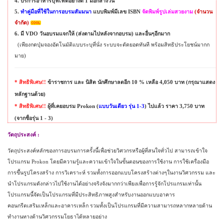
4
. บริการอาหารบุฟเฟต์อย่างดี
1
มื้อกลางวัน
5.
ทำคู่มือที่ใช้ในการอบรมสัมมนา
แบบพิมพ์มีเลข
ISBN
จัดพิมพ์รูปเล่มสวยงาม
(
จำนวน
จำกัด
)
6. มี
VDO
วันอบรมแจกให้
(
ส่งตามไปหลังจากอบรม
)
และอื่นๆอีกมาก
(
เพียงกดปุ่มจองอัตโนมัติแบบระบุที่นั่ง ระบบจะตัดยอดทันที
พร้อมสิทธิประโยชน์มากก
มาย
)
*
สิทธิพิเศษ
!!
ข้าราชการ และ นิสิต นักศึกษาลดอีก 10
%
เหลือ 4
,
050 บาท
(
กรุณาแสดง
หลักฐานด้วย
)
*
สิทธิพิเศษ
!!
ผู้ที่เคยอบรม
Prokon (
แบบวันเดียว รุ่น 1-3
)
ไปแล้ว ราคา 3
,
750 บาท
(
จากชื่อรุ่น 1 - 3
)
วัตถุประสงค์
:
วัตถุประสงค์หลักของการอบรมการครั้งนี้เพื่อช่วยวิศวกร
หรือผู้ที่สนใจทั่วไป
สามารถเข้าใจ
โปรแกรม Prokon
โดยมีความรู้และความเข้าใจในขั้นตอนของการใช้งาน การใช้เครื่องมือ
การขึ้นรูปโครงสร้าง การวิเคราะห์ รวมทั้งการออกแบบโครงสร้างต่างๆในงานวิศวกรรม
และ
นำโปรแกรมดังกล่าวไปใช้งานได้อย่างจริงจังมากกว่าเพียงเพื่อการรู้จักโปรแกรมเท่านั้น
โปรแกรมนี้จัดเป็นโปรแกรมที่มีประสิทธิภาพสูงสำหรับงานออกแบบอาคาร
คอนกรีตเสริมเหล็กและอาคารเหล็ก
รวมทั้งเป็นโปรแกรมที่มีความสามารถหลากหลายด้าน
ทำงานทางด้านวิศวกรรมโยธาได้หลายอย่าง