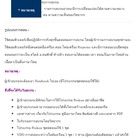
จบ
การอบรม
รายการอบรมอาจจะมีการเปลี่ยนแปลงได้ตามความเหมาะ
* หมายเหตุ
-
สม ตามความเห็นของวิทยากร
รูปแบบการสอน
:
ใช้คอมพิวเตอร์เพื่อปฏิบัติการจริงทุกขั้นตอนของการอบรม โดยผู้เข้าร่วมการอบรมทุกท่านจะ
ใช้คอมพิวเตอร์หนึ่งคนต่อหนึ่งเครื่อง สอน โดยเครื่อง
Projector
และมีการสอนแบบยืดหยุ่น
สอนจนกว่าจะเป็น สไตล์ อ.สมศักดิ์ คำปลิว สอบถามได้ตลอดเวลา สอนเป็นภาษาไทยล้วน
เนื้อหาเป็นทั้งภาษาไทย
หมายเหตุ
:
ผู้เข้าอบรมจะต้องเอา
Notebook
ไปเอง
(
มีโปรแกรมชุดทดลองใช้ให้
)
สิ่งที่จะได้รับวันอบรม
:
ผู้เข้าอบรมจะมีทักษะในการใช้โปรแกรม
Prokon
อย่างมืออาชีพ
ผู้เข้าอบรบรมสามารถออกแบบได้ทั้งโครงสร้างเหล็กและคอนกรี
ต
เอกสารต่างๆ เกี่ยวกับโปรแกรม
คู่มือภาษาไทย พิมพ์อย่างดี และเอกสาร
PDF
ใบรับรองการอบรมโดยวิทยากร
โปรแกรม
Prokon
ชุดทดลองใช้ 1 ชุด
VDO
การสอนระหว่างในห้องเรียน 1 ชุด / 1 ท่าน
(
ผู้อบรมต้องติดต่อมา แล้วส่งให้