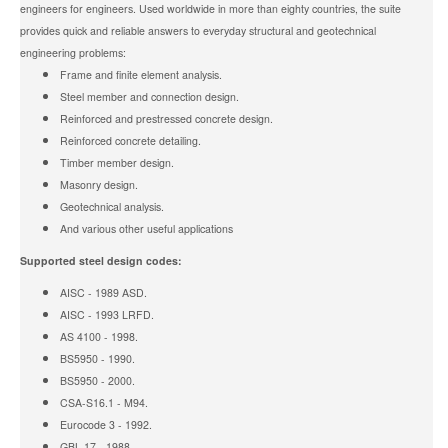
engineers for engineers. Used worldwide in more than eighty countries, the suite
provides quick and reliable answers to everyday structural and geotechnical
engineering problems:
Frame and finite element analysis.
Steel member and connection design.
Reinforced and prestressed concrete design.
Reinforced concrete detailing.
Timber member design.
Masonry design.
Geotechnical analysis.
And various other useful applications
Supported steel design codes:
AISC - 1989 ASD.
AISC - 1993 LRFD.
AS 4100 - 1998.
BS5950 - 1990.
BS5950 - 2000.
CSA-S16.1 - M94.
Eurocode 3 - 1992.
GBL 17 - 1988.