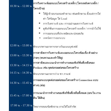
การวิเคราะห์ออกแบบโครงสร้างเหล็ก
(
โครงหลังคาเหล็ก /
10.
30
น. - 12.00 น.
โครงป้าย
)
ให้ผู้เข้าอบรมลองทำตาม เช่นคลิกตาม ตั้งแต่การใส่
ค่า ใส่ข้อมูล ใส่
Load
การวิเคราะห์ และ การออ่านผลการวิเคราะห์
ดูฟังก์ชั่นการออกแบบโครงสร้างเหล็ก / การนำไปใช้
การออกแบบที่ประหยัดและปลอดภัย
เทคนิคการออกแบบ
12.00 น. - 13.00 น.
พักเบรกทานอาหารกลางวันแบบบุฟเฟต์
การสาธิตการวิเคราะห์และออกแบบโครงข้อแข็ง ตัวอย่าง
1
3
.
00
น. - 13.30 น.
ง่ายๆ
(
ทบทวนและทำให้ดู
)
การสาธิตและแนะนำการทำงานของฟังก์ชั่นที่เหลือของ
1
3
.3
0
น. - 1
4
.15 น.
Prokon
เช่น จุดต่อรอยต่อของโครงสร้าง
1
4
.15 น. - 1
4
.30 น.
พักเบรกทานอาหารว่าง ชา กาแฟ
การออกแบบจุดต่อรอยต่อของโครงสร้าง
Connection
แบบ
1
4
.30 น. - 15.45 น.
ต่างๆ
(
ต่อ
)
การแนะนำการทำงานของฟังก์ชั่นที่เหลือทั้งหมด
(
ยกเว้น งาน
15
.
45
น. - 1
7
.00 น.
ดิน ใต้ดิน
)
17
.
0
0
น. - 1
7
.30 น.
วิทยากรตอบข้อซักถาม ถามได้ไม่จำกัด