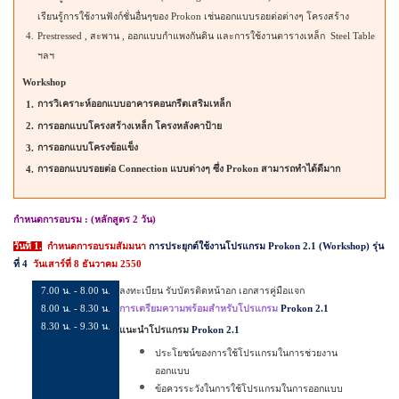
เรียนรู้การใช้งานฟังก์ชั่นอื่นๆของ
Prokon
เช่นออกแบบรอยต่อต่างๆ โครงสร้าง
4.
Prestressed ,
สะพาน
,
ออกแบบกำแพงกันดิน และการใช้งานตารางเหล็ก
Steel Table
ฯลฯ
Workshop
การวิเคราะห์ออกแบบอาคารคอนกรีตเสริมเหล็ก
1.
2.
การออกแบบโครงสร้างเหล็ก โครงหลังคาป้าย
การออกแบบโครงข้อแข็ง
3.
การออกแบบรอยต่อ
Connection
แบบต่างๆ ซึ่ง
Prokon
สามารถทำได้ดีมาก
4
.
กำหนดการอบรม
:
(
หลักสูตร 2 วัน
)
วันที่ 1.
กำหนดการอบรมสัมมนา
การประยุกต์ใช้งานโปรแกรม
Prokon 2.1
(Workshop) รุ่น
ที่
4
วันเสาร์ที่
8
ธันวาคม
2550
7.
0
0 น. - 8.00 น.
ลงทะเบียน
รับบัตรติดหน้าอก เอกสารคู่มือแจก
8
.00 น. -
8
.
3
0 น.
การเตรียมความพร้อมสำหรับโปรแกรม
Prokon 2.1
8
.
3
0 น. - 9.
3
0 น.
แนะนำโปรแกรม
Prokon 2.1
ประโยชน์ของการใช้โปรแกรมในการช่วยงาน
ออกแบบ
ข้อควรระวังในการใช้โปรแกรมในการออกแบบ