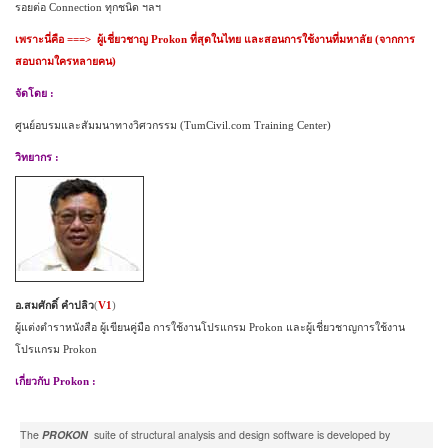
รอยต่อ
Connection
ทุกชนิด
ฯลฯ
เพราะนี่คือ
===>
ผู้เชี่ยวชาญ
Prokon
ที่สุดในไทย
และสอนการใช้งานที่มหาลัย
(
จากการ
สอบถามใครหลายคน
)
จัดโดย
:
ศูนย์อบรมและสัมมนาทางวิศวกรรม
(TumCivil.com Training Center)
วิทยากร
:
อ.สมศักดิ์ คำปลิว
(
V
1
)
ผู้แต่งตำราหนังสือ ผู้เขียนคู่มือ การใช้งานโปรแกรม
Prokon
และผู้เชี่ยวชาญการใช้งาน
โปรแกรม
Prokon
เกี่ยวกับ
Prokon
:
The
PROKON
suite of structural analysis and design software is developed by