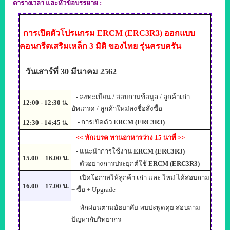
ตารางเวลา
และหัวข้อบรรยาย
:
การเปิดตัวโปรแกรม ERCM (ERC3R3) ออกแบบ
คอนกรีตเสริมเหล็ก 3 มิติ ของไทย รุ่นครบครัน
วัน
เสาร์
ที่
30
มีนาคม
2562
-
ลงทะเบียน / สอบถามข้อมูล / ลูกค้าเก่า
12:00 - 12:30
น.
อัพเกรด / ลูกค้าใหม่ลงชื่อสั่งซื้อ
-
การเปิดตัว
ERCM (ERC3R3)
12:30
-
1
4
:
45
น.
<<
พักเบรค ทานอาหารว่าง 15 นาที
>>
-
แนะนำการใช้งาน
ERCM (ERC3R3)
1
5
.
00
– 1
6
.
00
น.
-
ตัวอย่างการประยุกต์ใช้
ERCM (ERC3R3)
-
เปิดโอกาสให้ลูกค้า เก่า และ ใหม่
ได้สอบถาม
16.00 – 17.00 น.
+ ซื้อ +
Upgrade
-
พักผ่อนตามอัธยาศัย พบปะพูดคุย สอบถาม
ปัญหากับวิทยากร