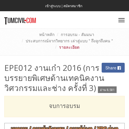
เข้าสู่ระบบ
|
สมัครสมาชิก
To
nav
หน้าหลัก
การอบรม - สัมมนา
ประสบการณ์จากวิทยากร เล่าสู่แบบ " ถึงลูกถึงคน "
รายละเอียด
EPE012 งานเก๋า 2016 (การ
Share
บรรยายพิเศษด้านเทคนิคงาน
วิศวกรรมและช่าง ครั้งที่ 3)
อ่าน 8,581
จบการอบรม