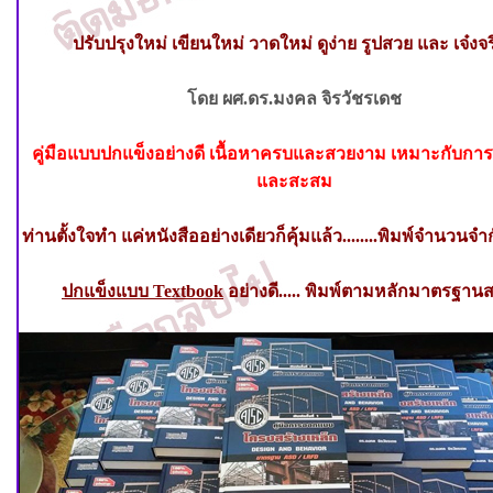
ปรับปรุงใหม่ เขียนใหม่ วาดใหม่ ดูง่าย รูปสวย และ เจ๋งจร
โดย ผศ.ดร.มงคล จิรวัชรเดช
คู่มือแบบปกแข็งอย่างดี เนื้อหาครบและสวยงาม เหมาะกับกา
และสะสม
ท่านตั้งใจทำ แค่หนังสืออย่างเดียวก็คุ้มแล้ว........พิมพ์จำนวนจำก
ปกแข็งแบบ
Textbook
อย่างดี
.....
พิมพ์ตามหลักมาตรฐาน