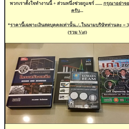
พวกเราตั้งใจทำงานนี้ + ส่วนหนึ่งช่วยกูแชร์ ......
กรุณาอย่าจอ
ครับ
...
*
ราคานี้เฉพาะเงินสดบุคคลเท่านั้น../..ในนามบริษัทท่านละ
= 3
(
รวม
Vat)