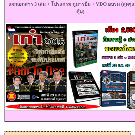
แจกเอกสาร 3 เล่ม + โปรแกรม กูมารบีม
+ VDO
อบรม
(
สุดๆแ
คุ้ม
)