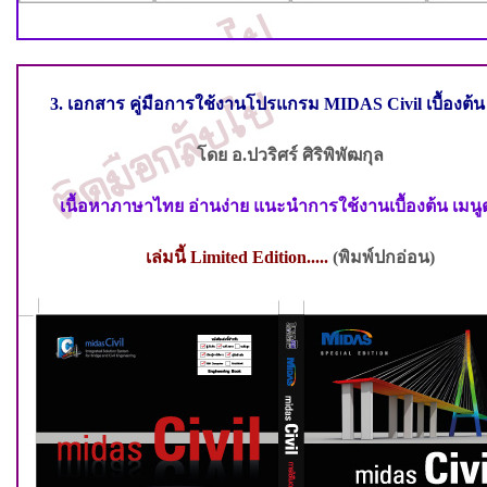
3. เอกสาร คู่มือการใช้งานโปรแกรม
MIDAS Civil
เบื้องต้น
โดย
อ.ปวริศร์ ศิริพิพัฒกุล
เนื้อหาภาษาไทย อ่านง่าย แนะนำการใช้งานเบื้องต้น
เมนู
เล่มนี้
Limited Edition.....
(
พิมพ์ปกอ่อน
)