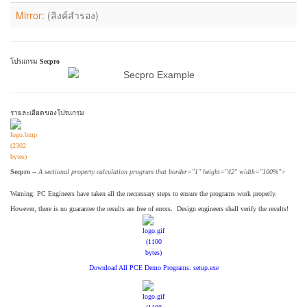
Mirror:
(ลิงค์สำรอง)
โปรแกรม
Secpro
รายละเอียดของโปรแกรม
Secpro --
A sectional property calculation program that border="1" height="42" width="100%">
Warning: PC Engineers have taken all the neccessary steps to ensure the programs work properly.
However, there is no guarantee the results are free of errors. Design engineers shall verify the results!
Download All PCE Demo Programs: setup.exe