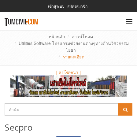
เข้าสู่ระบบ
|
สมัครสมาชิก
To
nav
หน้าหลัก
ดาวน์โหลด
Utilities Software โปรแกรมช่วยงานต่างๆทางด้านวิศวกรรม
โยธา
รายละเอียด
[
ลงโฆษณา
]
Secpro