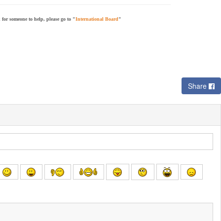
for someone to help, please go to "
International Board
"
Share