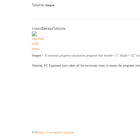
โปรแกรม
Secpro
รายละเอียดของโปรแกรม
Secpro --
A sectional property calculation program that border="1" height="42" 
Warning: PC Engineers have taken all the neccessary steps to ensure the programs work 
จาก
http://www.lanxun.com/pce/