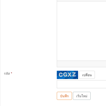
รหัส
*
เปลี่ยน
บันทึก
เริ่มใหม่