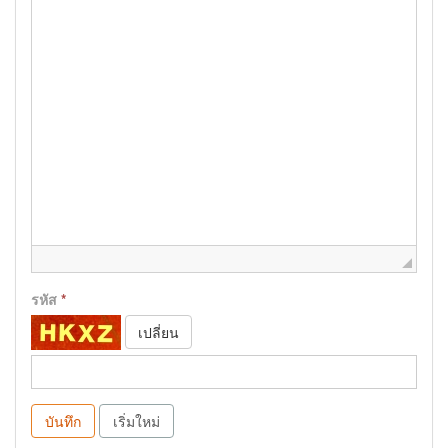
รหัส
*
เปลี่ยน
บันทึก
เริ่มใหม่