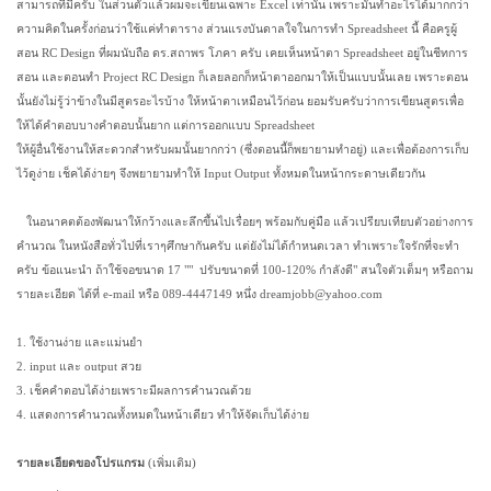
สามารถที่มีครับ ในส่วนตัวแล้วผมจะเขียนเฉพาะ Excel เท่านั้น เพราะมันทำอะไรได้มากกว่า
ความคิดในครั้งก่อนว่าใช้แค่ทำตาราง ส่วนแรงบันดาลใจในการทำ Spreadsheet นี้ คือครูผู้
สอน RC Design ที่ผมนับถือ ดร.สถาพร โภคา ครับ เคยเห็นหน้าตา Spreadsheet อยู่ในชีทการ
สอน และตอนทำ Project RC Design ก็เลยลอกก็หน้าตาออกมาให้เป็นแบบนั้นเลย เพราะตอน
นั้นยังไม่รู้ว่าข้างในมีสูตรอะไรบ้าง ให้หน้าตาเหมือนไว้ก่อน ยอมรับครับว่าการเขียนสูตรเพื่อ
ให้ได้คำตอบบางคำตอบนั้นยาก แต่การออกแบบ Spreadsheet
ให้ผู้อื่นใช้งานให้สะดวกสำหรับผมนั้นยากกว่า (ซึ่งตอนนี้ก็พยายามทำอยู่) และเพื่อต้องการเก็บ
ไว้ดูง่าย เช็คได้ง่ายๆ จึงพยายามทำให้ Input Output ทั้งหมดในหน้ากระดาษเดียวกัน
ในอนาคตต้องพัฒนาให้กว้างและลึกขึ้นไปเรื่อยๆ พร้อมกับคู่มือ แล้วเปรียบเทียบตัวอย่างการ
คำนวณ ในหนังสือทั่วไปที่เราๆศึกษากันครับ แต่ยังไม่ได้กำหนดเวลา ทำเพราะใจรักที่จะทำ
ครับ ข้อแนะนำ ถ้าใช้จอขนาด 17 "" ปรับขนาดที่ 100-120% กำลังดี" สนใจตัวเต็มๆ หรือถาม
รายละเอียด ได้ที่ e-mail หรือ 089-4447149 หนึ่ง
dreamjobb@yahoo.com
1. ใช้งานง่าย และแม่นยำ
2. input และ output สวย
3. เช็คคำตอบได้ง่ายเพราะมีผลการคำนวณด้วย
4. แสดงการคำนวณทั้งหมดในหน้าเดียว ทำให้จัดเก็บได้ง่าย
รายละเอียดของโปรแกรม
(
เพิ่มเติม
)