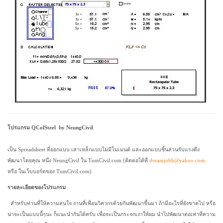
โปรแกรม QColSteel by NeungCivil
เป็น Spreadsheet ที่ออกแบบ เสาเหล็กแบบไม่มีโมเมนต์ และออกแบบชิ้นส่วนรับแรงดึง
พัฒนาโดยคุณ หนึ่ง NeungCivil ใน TumCivil.com (ติดต่อได้ที่
dreamjobb@yahoo.com
หรือ ในเว็บบอร์ดของ TumCivil.com)
รายละเอียดของโปรแกรม
สำหรับท่านที่ให้ความสนใจ งานที่เพื่อนวิศวกรด้วยกันพัฒนาขึ้นมา ถ้ามีอะไรที่ยังขาดไป หรือ
น่าจะเป็นแบบนี้ๆนะ ก็แนะนำกันได้ครับ เพื่อจะเป็นกระจกเงาให้ผม นำไปพัฒนาต่อเท่าที่ความ