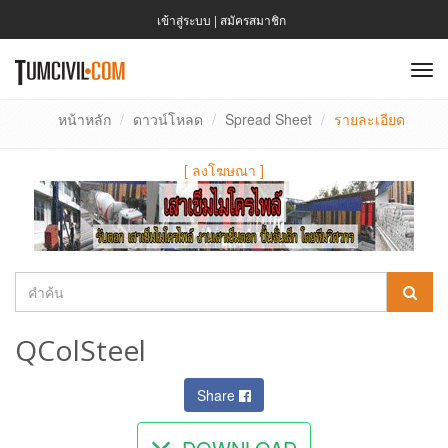
เข้าสู่ระบบ
|
สมัครสมาชิก
To
nav
หน้าหลัก
ดาวน์โหลด
Spread Sheet
รายละเอียด
[
ลงโฆษณา
]
QColSteel
Share