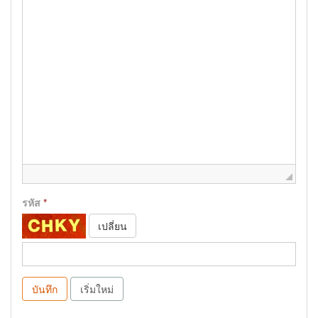
รหัส
*
เปลี่ยน
บันทึก
เริ่มใหม่