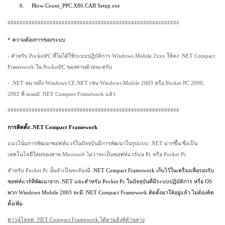
6.
Blow Count_PPC.X
86.
CAB
Setup.exe
#########################################################
*
ความต้องการของระบบ
-
สำหรับ
PocketPC
ที่ไม่ได้ใช้ระบบปฏิบัติการ
Windows Mobile 2xxx
ให้ลง .
NET Compact
Framework
ใน
PocketPC
ของท่านด้วยนะครับ
- .NET
หมายถึง
Windows CE.NET
เช่น
Windows Mobile 2003
หรือ
Pocket PC 2000,
2002
ที่
install .NET Compact Framework
แล้ว
#########################################################
การติดตั้ง .
NET Compact Framework
แนวโน้มการพัฒนาซอฟท์แวร์ในปัจจุบันมีการพัฒนาในรูปแบบ .
NET
มากขึ้น ซึ่งเป็น
เทคโนโลยีใหม่ของค่าย
Microsoft
ไม่ว่าจะเป็นซอฟท์แวร์บน
Pc
หรือ
Pocket Pc
สำหรับ
Pocket Pc
นั้นจำเป็นจะต้องมี
.NET Compact Framework
เก็บไว้ในเครื่องเพื่อรองรับ
ซอฟท์แวร์ที่พัฒนาจาก .
NET
และสำหรับ
Pocket Pc
ในปัจจุบันที่มีระบบปฏิบัติการ หรือ
OS
พวก
Windows Mobile 2003
จะมี
.NET Compact Framework
ติดตั้งมาให้อยู่แล้ว ไม่ต้องติด
ตั้งเพิ่ม
ดาวน์โหลด .
NET Compact Framework
ได้ตามลิงค์ด้านล่าง