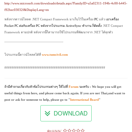
http://www.microsoft.com/downloads/details.aspx?FamilyID=a5a02311-194b-4c00-b445-
f92bec03032f&DisplayLang=en
หลังจากดาวน์โหลด .
NET Compact Framework
มาเก็บไว้ในเครื่อง
PC
แล้ว
เอาเครื่อง
Pocket
PC
ต่อกับเครื่อง
PC
หลังจากโปรแกรม
ActiveSync
ทำงาน ก็ติดตั้ง
.
NET Compact
Framework
ตามปกติ หลังจากนี้ก็สามารถใช้โปรแกรมที่พัฒนาจาก .
NET
ได้ทุกตัว
--------------------------------------------------
โปรแกรมนี้ดาวน์โหลดได้ที่
www.tumcivil.com
#########################################################
ถ้ามีคำถามเกี่ยวกับหัวข้อโปรแกรมต่างๆ ให้ไปที่
Forum
นะครับ : We hope you will get
useful things from here, and please come back again. If you are not Thai,and want to
post or ask for someone to help, please go to "
International Board
"
DOWNLOAD
คะแนน: