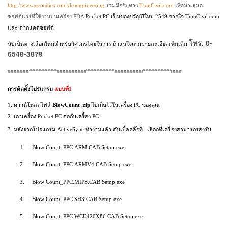
http://www.geocities.com/dcaengineering
ร่วมมือกับทาง
TumCivil.com
เพื่อนำเสนอ
ซอฟต์แวร์ที่ใช้งานบนเครื่อง
PDA
Pocket
PC
เป็นของขวัญปีใหม่ 2549 จากใจ
TumCivil.com
และ ตากแดดซอฟต์
โทร. 0-
นับเป็นทางเลือกใหม่สำหรับวิศวกรไทยในการ
ถ้าสนใจถามรายละเอียดเพิ่มเติม
6548-3879
#########################################################
การติดตั้งโปรแกรม
แบบที่1
1.
ดาวน์โหลดไฟล์
BlowCount
.
zip
ไปเก็บไว้ในเครื่อง
PC
ของคุณ
2.
เอาเครื่อง
Pocket
PC
ต่อกับเครื่อง
PC
3.
หลังจากโปรแกรม
ActiveSync
ทำงานแล้ว ดับเบิ้ลคลิ๊กที่
เลือกที่เครื่องสามารถรองรับ
1.
Blow Count_PPC.ARM.CAB
Setup.exe
2.
Blow Count_PPC.ARMV
4
.
CAB
Setup.exe
3.
Blow Count_PPC.MIPS.CAB
Setup.exe
4.
Blow Count_PPC.SH
3.
CAB
Setup.exe
5.
Blow Count_PPC.WCE
420
X
86.
CAB
Setup.exe