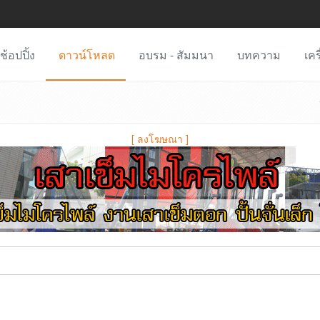
ช้อปปิ้ง
ดาวน์โหลด
อบรม - สัมมนา
บทความ
เคร
[
ลงโฆษณา
]