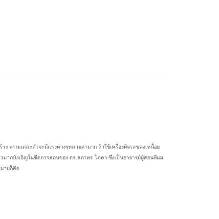
้าง คานแต่ละตัวจะมีแรงต่างๆหลายค่ามาก ถ้าใช้เครื่องคิดเลขคงเหนื่อย
่ามากบังเอิญในชีตการสอนของ ดร.สถาพร โภคา ซึ่งเป็นอาจารย์ผู้สอนที่ผม
หมายก็คือ