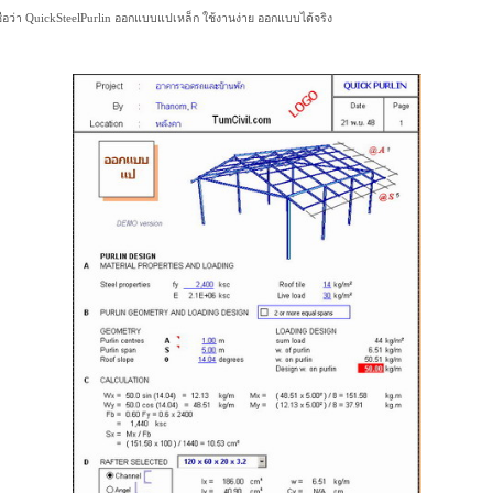
่ชื่อว่า QuickSteelPurlin ออกแบบแปเหล็ก ใช้งานง่าย ออกแบบได้จริง