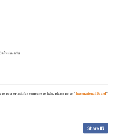
เปิดใหม่นะครับ
to post or ask for someone to help, please go to "
International Board
"
Share