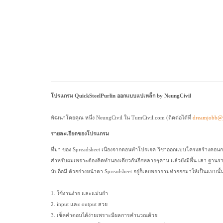
โปรแกรม QuickSteelPurlin ออกแบบแปเหล็ก by NeungCivil
พัฒนาโดยคุณ หนึ่ง NeungCivil ใน TumCivil.com (ติดต่อได้ที่
dreamjobb@
รายละเอียดของโปรแกรม
ที่มา ของ Spreadsheet เนื่องจากตอนทำโปรเจค วิชาออกแบบโครงสร้างคอนกรีต
สำหรับผมเพราะต้องคิดทำนองเดียวกันอีกหลายๆคาน แล้วยังมีพื้น เสา ฐานราก
นับถือมี ตัวอย่างหน้าตา Spreadsheet อยู่ก็เลยพยายามทำออกมาให้เป็นแบบนั้นเ
1. ใช้งานง่าย และแม่นยำ
2. input และ output สวย
3. เช็คคำตอบได้ง่ายเพราะมีผลการคำนวณด้วย