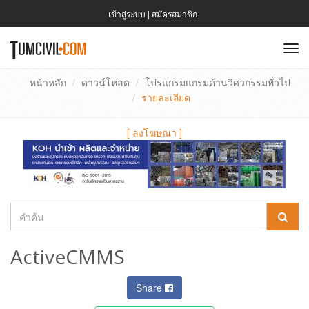
เข้าสู่ระบบ
|
สมัครสมาชิก
To
nav
หน้าหลัก
ดาวน์โหลด
โปรแกรมแกรมด้านวิศวกรรมทั่วไป
รายละเอียด
[
ลงโฆษณา
]
ActiveCMMS
Share