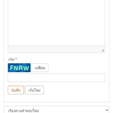
รหัส
*
เปลี่ยน
บันทึก
เริ่มใหม่