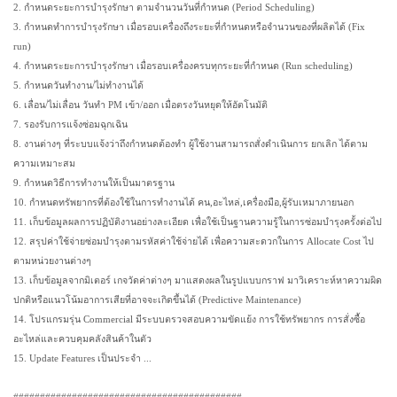
2. กำหนดระยะการบำรุงรักษา ตามจำนวนวันที่กำหนด (Period Scheduling)
3. กำหนดทำการบำรุงรักษา เมื่อรอบเครื่องถึงระยะที่กำหนดหรือจำนวนของที่ผลิตได้ (Fix
run)
4. กำหนดระยะการบำรุงรักษา เมื่อรอบเครื่องครบทุกระยะที่กำหนด (Run scheduling)
5. กำหนดวันทำงาน/ไม่ทำงานได้
6. เลื่อน/ไม่เลื่อน วันทำ PM เข้า/ออก เมื่อตรงวันหยุดให้อัตโนมัติ
7. รองรับการแจ้งซ่อมฉุกเฉิน
8. งานต่างๆ ที่ระบบแจ้งว่าถึงกำหนดต้องทำ ผู้ใช้งานสามารถสั่งดำเนินการ ยกเลิก ได้ตาม
ความเหมาะสม
9. กำหนดวิธีการทำงานให้เป็นมาตรฐาน
10. กำหนดทรัพยากรที่ต้องใช้ในการทำงานได้ คน,อะไหล่,เครื่องมือ,ผู้รับเหมาภายนอก
11. เก็บข้อมูลผลการปฏิบัติงานอย่างละเอียด เพื่อใช้เป็นฐานความรู้ในการซ่อมบำรุงครั้งต่อไป
12. สรุปค่าใช้จ่ายซ่อมบำรุงตามรหัสค่าใช้จ่ายได้ เพื่อความสะดวกในการ Allocate Cost ไป
ตามหน่วยงานต่างๆ
13. เก็บข้อมูลจากมิเตอร์ เกจวัดค่าต่างๆ มาแสดงผลในรูปแบบกราฟ มาวิเคราะห์หาความผิด
ปกติหรือแนวโน้มอาการเสียที่อาจจะเกิดขึ้นได้ (Predictive Maintenance)
14. โปรแกรมรุ่น Commercial มีระบบตรวจสอบความขัดแย้ง การใช้ทรัพยากร การสั่งซื้อ
อะไหล่และควบคุมคลังสินค้าในตัว
15. Update Features เป็นประจำ ...