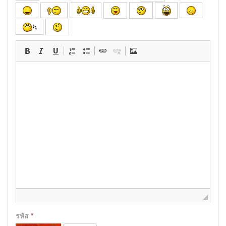
รหัส
*