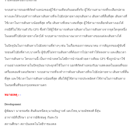
รายละเอียดของโปรแกรม
ระบบสามารถบอกพิกัดตำแหน่งของผู้ใช้งานเทียบกับแผนที่จริง ผู้ใช้งานสามารถที่จะเลือกปลาย
ทางและให้ระบบทำการค้นหาเส้นทางที่จะไปยังปลายทางทุกเส้นทาง เส้นทางที่สั้นที่สุด เส้นทางที่
ใช้เวลาในการเดินทางน้อยที่สุด หรือ เส้นทางที่เหมาะสมที่สุด ผู้ใช้สามารถเลือกต้นทางเองได้
กรณีที่ไม่ใช้งานตัวรับ GPS ซึ่งทำให้ผู้ใช้สามารถค้นหาเส้นทางในการเดินทางจากจุดใดจุดหนึ่ง
ในแผนที่ไปยังปลายทางใดๆได้ ระบบสามารถประมาณเวลาการเดินทางของแต่ละเส้นทางได้
ในปัจจุบันในการเดินทางไปยังสถานที่ต่างๆ เช่น ในเรื่องของการคมนาคม การสัญจรของผู้ขับขี่
รถยนต์ไปยังที่ต่างๆ บางครั้ง ผู้ขับขี่ไม่ทราบเส้นทางที่ต้องการไปอาจทำให้หลงทาง และเสียเวลา
ในการเดินทาง โครงงานนี้ เป็นการนำเทคโนโลยีการนำร่องด้วยดาวเทียม GPS ซึ่งถูกนำมาใช้
งานอย่างแพร่หลายในปัจจุบันมาประยุกต์ใช้ในการ บอกพิกัดตำแหน่งรับมาแสดงผลในแผนที่ของ
เครื่องคอมพิวเตอร์พกพา ระบบสามารถที่จะทำการค้นหาเส้นทางที่จะไปยังปลายทาง เส้นทางที่สั้น
ที่สุด และใช้เวลาในการเดินทางน้อยที่สุด เพื่อให้ผู้ใช้สามารถประหยัดค่าใช้จ่ายในการเดินทาง
ในเขตพื้นที่ของกรุงเทพมหานคร
หมายเหตุ :
-
Development
ผู้พัฒนา นายรณชัย สันติเมทนีดล,นายอัษฎางค์ แตงไทย,นายณัชพงศ์ ยี่สุ่น
อาจารย์ที่ปรึกษา อาจารย์พิเชษฐ กันทะวัง
สถานศึกษา สถาบันเทคโนโลยีราชมงคล