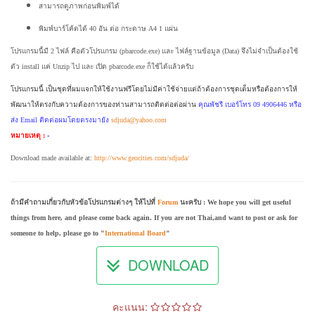
สามารถดูภาพก่อนพิมพ์ได้
พิมพ์บาร์โค้ดได้ 40 อัน ต่อ กระดาษ A4 1 แผ่น
โปรแกรมนี้มี 2 ไฟล์ คือตัวโปรแกรม (pbarcode.exe) และ ไฟล์ฐานข้อมูล (Data) จึงไม่จำเป็นต้องใช้
ตัว install แค่ Unzip ไป และ เปิด pbarcode.exe ก็ใช้ได้แล้วครับ
โปรแกรมนี้ เป็นชุดที่ผมแจกให้ใช้งานฟรีโดยไม่มีค่าใช้จ่ายแต่ถ้าต้องการชุดเต็มหรือต้องการให้
พัฒนาให้ตรงกับความต้องการของท่านสามารถติดต่อต่อผ่าน
คุณพัชรี เบอร์โทร 09 4906446 หรือ
ส่ง Email ติดต่อผมโดยตรงมายัง
sdjuda@yahoo.com
หมายเหตุ :
-
Download made available at:
http://www.geocities.com/sdjuda/
ถ้ามีคำถามเกี่ยวกับหัวข้อโปรแกรมต่างๆ ให้ไปที่
Forum
นะครับ : We hope you will get useful
things from here, and please come back again. If you are not Thai,and want to post or ask for
someone to help, please go to "
International Board
"
DOWNLOAD
คะแนน: