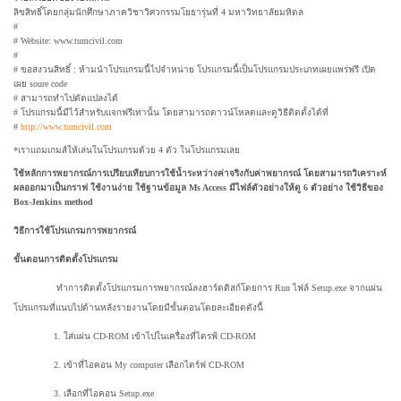
ลิขสิทธิ์โดยกลุ่มนักศึกษาภาควิชาวิศวกรรมโยธารุ่นที่ 4 มหาวิทยาลัยมหิดล
#
# Website: www.tumcivil.com
#
# ขอสงวนสิทธิ์ : ห้ามนำโปรแกรมนี้ไปจำหน่าย โปรแกรมนี้เป็นโปรแกรมประเภทเผยแพร่ฟรี เปิด
เผย soure code
# สามารถทำไปดัดแปลงได้
# โปรแกรมนี้มีไว้สำหรับแจกฟรีเท่านั้น โดยสามารถดาวน์โหลดและดูวิธีติดตั้งได้ที่
#
http://www.tumcivil.com
*เราแถมเกมส์ให้เล่นในโปรแกรมด้วย 4 ตัว ในโปรแกรมเลย
ใช้หลักการพยากรณ์การเปรียบเทียบการใช้น้ำระหว่างค่าจริงกับค่าพยากรณ์ โดยสามารถวิเคราะห์
ผลออกมาเป็นกราฟ ใช้งานง่าย ใช้ฐานข้อมูล Ms Access มีไฟล์ตัวอย่างให้ดู 6 ตัวอย่าง ใช้วิธีของ
Box-Jenkins method
วิธีการใช้โปรแกรมการพยากรณ์
ขั้นตอนการติดตั้งโปรแกรม
ทำการติดตั้งโปรแกรมการพยากรณ์ลงฮาร์ดดิสก์โดยการ
Run
ไฟล์
Setup
.
exe
จากแผ่น
โปรแกรมที่แนบไปด้านหลังรายงานโดยมีขั้นตอนโดยละเอียดดังนี้
1. ใส่แผ่น
CD
-
ROM
เข้าไปในเครื่องที่ไดรฟ์
CD
-
ROM
2. เข้าที่ไอคอน
My computer
เลือกไดร์ฟ
CD
-
ROM
3. เลือกที่ไอคอน
Setup
.
exe