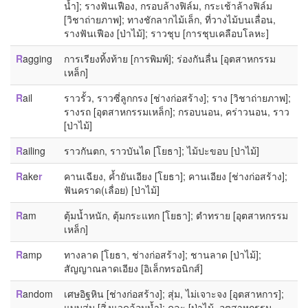
น้ำ]; รางฟันเฟือง, กรอบล้างฟิล์ม, กระเช้าล้างฟิล์ม
[วิชาถ่ายภาพ]; ทางชักลากไม้เล็ก, ที่วางไม้บนเลื่อน,
รางฟันเฟือง [ป่าไม้]; ราวชุบ [การชุบเคลือบโลหะ]
R
agging
การเรียงทิ้งท้าย [การพิมพ์]; ร่องกันลื่น [อุตสาหกรรม
เหล็ก]
R
ail
ราวรั้ว, ราวซี่ลูกกรง [ช่างก่อสร้าง]; ราง [วิชาถ่ายภาพ];
รางรถ [อุตสาหกรรมเหล็ก]; กรอบนอน, คร่าวนอน, ราว
[ป่าไม้]
R
ailing
ราวกันตก, ราวบันได [โยธา]; ไม้ปะขอบ [ป่าไม้]
R
ake
r
คานเฉียง, ค้ำยันเอียง [โยธา]; คานเอียง [ช่างก่อสร้าง];
ฟันคราด(เลื่อย) [ป่าไม้]
R
am
ตุ้มน้ำหนัก, ตุ้มกระแทก [โยธา]; ตำทราย [อุตสาหกรรม
เหล็ก]
R
amp
ทางลาด [โยธา, ช่างก่อสร้าง]; ชานลาด [ป่าไม้];
สัญญาณลาดเอียง [อิเล็กทรอนิกส์]
R
andom
เศษอิฐหิน [ช่างก่อสร้าง]; สุ่ม, ไม่เจาะจง [อุตสาหการ];
แบบสุ่ม [สิ่งแวดล้อมน้ำ]; คละ [ป่าไม้, อุตสาหกรรม