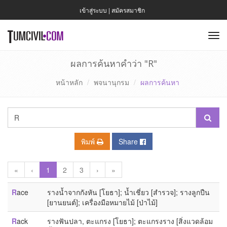
เข้าสู่ระบบ
|
สมัครสมาชิก
To
nav
ผลการค้นหาคำว่า "R"
หน้าหลัก
พจนานุกรม
ผลการค้นหา
พิมพ์
Share
«
‹
1
2
3
›
»
R
ace
รางน้ำจากกังหัน [โยธา]; น้ำเชี่ยว [สำรวจ]; รางลูกปืน
[ยานยนต์]; เครื่องมือหมายไม้ [ป่าไม้]
R
ack
รางฟันปลา, ตะแกรง [โยธา]; ตะแกรงราง [สิ่งแวดล้อม