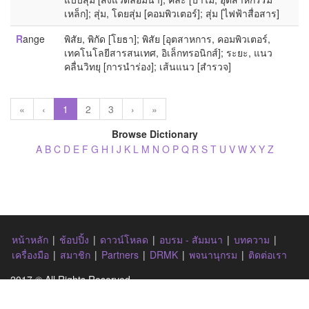
เหล็ก]; สุ่ม, โดยสุ่ม [คอมพิวเตอร์]; สุ่ม [ไฟฟ้าสื่อสาร]
R
ange
พิสัย, พิกัด [โยธา]; พิสัย [อุตสาหการ, คอมพิวเตอร์,
เทคโนโลยีสารสนเทศ, อิเล็กทรอนิกส์]; ระยะ, แนว
คลื่นวิทยุ [การนำร่อง]; เส้นแนว [สำรวจ]
«
‹
1
2
3
›
»
Browse Dictionary
A
B
C
D
E
F
G
H
I
J
K
L
M
N
O
P
Q
R
S
T
U
V
W
X
Y
Z
หน้าหลัก
|
ช้อปปิ้ง
|
ดาวน์โหลด
|
อบรม - สัมมนา
|
บทความ
|
เครื่องมือ
|
สมาชิก
|
Partners
|
DRMK
|
พจนานุกรม
|
ติดต่อเรา
2017 © All Rights Reserved.