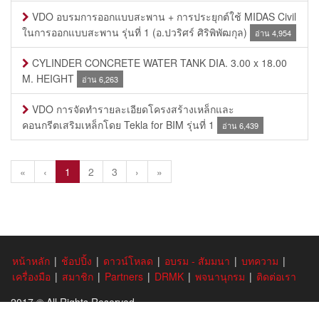
VDO อบรมการออกแบบสะพาน + การประยุกต์ใช้ MIDAS Civil
ในการออกแบบสะพาน รุ่นที่ 1 (อ.ปวริศร์ ศิริพิพัฒกุล)
อ่าน 4,954
CYLINDER CONCRETE WATER TANK DIA. 3.00 x 18.00
M. HEIGHT
อ่าน 6,263
VDO การจัดทำรายละเอียดโครงสร้างเหล็กและ
คอนกรีตเสริมเหล็กโดย Tekla for BIM รุ่นที่ 1
อ่าน 6,439
«
‹
1
2
3
›
»
หน้าหลัก
|
ช้อปปิ้ง
|
ดาวน์โหลด
|
อบรม - สัมมนา
|
บทความ
|
เครื่องมือ
|
สมาชิก
|
Partners
|
DRMK
|
พจนานุกรม
|
ติดต่อเรา
2017 © All Rights Reserved.