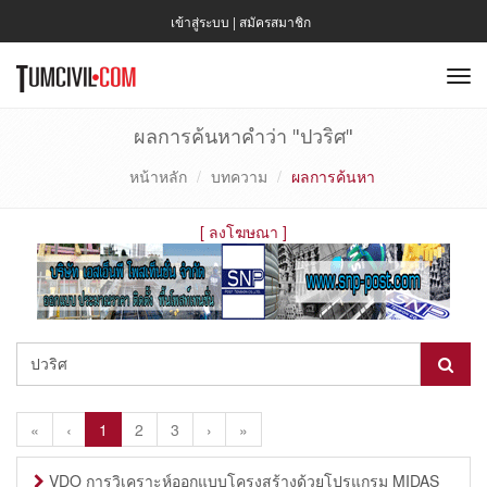
เข้าสู่ระบบ
|
สมัครสมาชิก
To
nav
ผลการค้นหาคำว่า "ปวริศ"
หน้าหลัก
บทความ
ผลการค้นหา
[
ลงโฆษณา
]
«
‹
1
2
3
›
»
VDO การวิเคราะห์ออกแบบโครงสร้างด้วยโปรแกรม MIDAS