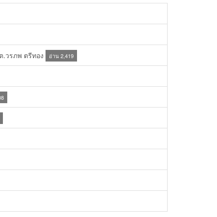
.ต.วรภพ ตรีทอง
อ่าน 2,419
08