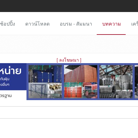
ช้อปปิ้ง
ดาวน์โหลด
อบรม - สัมมนา
บทความ
เคร
[
ลงโฆษณา
]