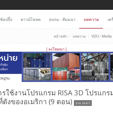
ช้อปปิ้ง
ดาวน์โหลด
อบรม - สัมมนา
บทความ
เคร
หน้าหลัก
บทความ
VDO / Media 
[
ลงโฆษณา
]
การใช้งานโปรแกรม RISA 3D โปรแกร
ี่ดังของอเมริกา (9 ตอน)
อ่าน 14,417