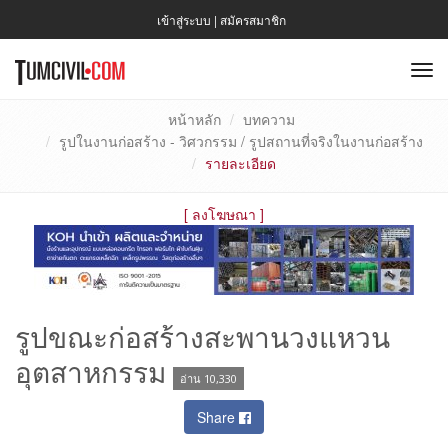
เข้าสู่ระบบ
|
สมัครสมาชิก
To
nav
หน้าหลัก
บทความ
รูปในงานก่อสร้าง - วิศวกรรม / รูปสถานที่จริงในงานก่อสร้าง
รายละเอียด
[
ลงโฆษณา
]
รูปขณะก่อสร้างสะพานวงแหวน
อุตสาหกรรม
อ่าน 10,330
Share