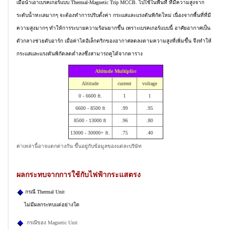
เมื่อนำเอาเบรคเกอร์แบบ Thermal-Magnetic Trip MCCB. ไปใช้ในพื้นที่ ที่มีความสูงจาก
ระดับน้ำทะเลมากๆ จะต้องทำการปรับตั้งค่า กระแสและแรงดันพิกัดใหม่ เนื่องจากพื้นที่ที่มี
ความสูงมากๆ ทำให้การระบายความร้อนยากขึ้น เพราะเบรคเกอร์แบบนี้ อาศัยอากาศเป็น
ตัวกลางช่วยดับอาร์ก เมื่อค่าไดอิเล็กตริกของอากาศลดลงตามความสูงที่เพิ่มขึ้น จึงทำให้
กระแสและแรงดันพิกัดลดต่ำลงซึ่งสามารถดูได้จากตาราง
Altitude Multipli
er
Altitude
current
voltage
0 - 6600 ft.
1
1
6600 - 8500 ft
.99
.95
8500 - 13000 ft
.96
.80
13000 - 30000+ ft.
.75
.40
ค่าเหล่านี้อาจแตกต่างกัน ขึ้นอยู่กับข้อมูลของแต่ละบริษัท
ผลกระทบจากการใช้กับไฟฟ้ากระแสตรง
กรณี Thermal Unit
ไม่มีผลกระทบแต่อย่างใด
กรณีของ Magnetic Unit