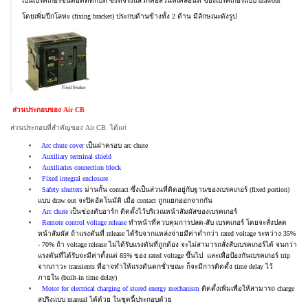
เป็นเบรคเกอร์ชนิดยึดติดกับที่ ซึ่งที่จริงแล้วก็คือส่วนที่เคลื่อนที่ ของเบรคเกอร์แบบ drawout
โดยเพิ่มปีกโลหะ (fixing bracket) ประกบด้านข้างทั้ง 2 ด้าน มีลักษณะดังรูป
ส่วนประกอบของ Air CB
ส่วนประกอบที่สำคัญของ Air CB. ได้แก่
Arc chute cover
เป็นฝาครอบ arc chute
Auxiliary terminal shield
Auxiliaries connection block
Fixed integral enclosure
Safety shutters
ม่านกั้น contact ซึ่งเป็นส่วนที่ติดอยู่กับฐานของเบรคเกอร์ (fixed portion)
แบบ draw out จะปิดอัตโนมัติ เมื่อ contact ถูกแยกออกจากกัน
Arc chute
เป็นช่องดับอาร์ก ติดตั้งไว้บริเวณหน้าสัมผัสของเบรคเกอร์
Remote control voltage release
ทำหน้าที่ควบคุมการปลด-สับ เบรคเกอร์ โดยจะสั่งปลด
หน้าสัมผัส ถ้าแรงดันที่ release ได้รับจากแหล่งจ่ายมีค่าต่ำกว่า rated voltage ระหว่าง 35%
- 70% ถ้า voltage release ไม่ได้รับแรงดันที่ถูกต้อง จะไม่สามารถสั่งสับเบรคเกอร์ได้ จนกว่า
แรงดันที่ได้รับจะมีค่าตั้งแต่ 85% ของ rated voltage ขึ้นไป และเพื่อป้องกันเบรคเกอร์ trip
จากภาวะ transients ที่อาจทำให้แรงดันตกชั่วขณะ ก็จะมีการติดตั้ง time delay ไว้
ภายใน (built-in time delay)
Motor for electrical charging of stored energy mechanism
ติดตั้งเพิ่มเพื่อให้สามารถ charge
สปริงแบบ manual ได้ด้วย ในชุดนี้ประกอบด้วย