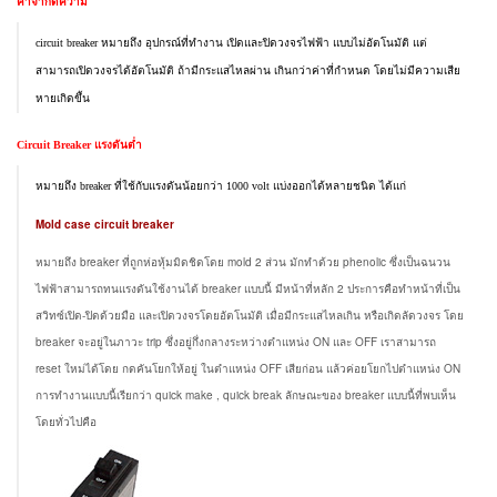
คำจำกัดความ
circuit breaker หมายถึง อุปกรณ์ที่ทำงาน เปิดและปิดวงจรไฟฟ้า แบบไม่อัตโนมัติ แต่
สามารถเปิดวงจรได้อัตโนมัติ ถ้ามีกระแสไหลผ่าน เกินกว่าค่าที่กำหนด โดยไม่มีความเสีย
หายเกิดขึ้น
Circuit Breaker แรงดันต่ำ
หมายถึง breaker ที่ใช้กับแรงดันน้อยกว่า 1000 volt แบ่งออกได้หลายชนิด ได้แก่
Mold case circuit breaker
หมายถึง breaker ที่ถูกห่อหุ้มมิดชิดโดย mold 2 ส่วน มักทำด้วย phenolic ซึ่งเป็นฉนวน
ไฟฟ้าสามารถทนแรงดันใช้งานได้ breaker แบบนี้ มีหน้าที่หลัก 2 ประการคือทำหน้าที่เป็น
สวิทซ์เปิด-ปิดด้วยมือ และเปิดวงจรโดยอัตโนมัติ เมื่อมีกระแสไหลเกิน หรือเกิดลัดวงจร โดย
breaker จะอยู่ในภาวะ trip ซึ่งอยู่กึ่งกลางระหว่างตำแหน่ง ON และ OFF เราสามารถ
reset ใหม่ได้โดย กดคันโยกให้อยู่ ในตำแหน่ง OFF เสียก่อน แล้วค่อยโยกไปตำแหน่ง ON
การทำงานแบบนี้เรียกว่า quick make , quick break ลักษณะของ breaker แบบนี้ที่พบเห็น
โดยทั่วไปคือ