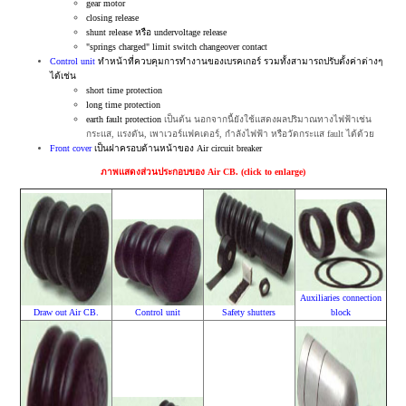
gear motor
closing release
shunt release หรือ undervoltage release
"springs charged" limit switch changeover contact
Control unit
ทำหน้าที่ควบคุมการทำงานของเบรคเกอร์ รวมทั้งสามารถปรับตั้งค่าต่างๆ
ได้เช่น
short time protection
long time protection
earth fault protection
เป็นต้น นอกจากนี้ยังใช้แสดงผลปริมาณทางไฟฟ้าเช่น
กระแส, แรงดัน, เพาเวอร์แฟคเตอร์, กำลังไฟฟ้า หรือวัดกระแส fault ได้ด้วย
Front cover
เป็นฝาครอบด้านหน้าของ Air circuit breaker
ภาพแสดงส่วนประกอบของ Air CB. (click to enlarge)
Auxiliaries connection
Draw out Air CB.
Control unit
Safety shutters
block