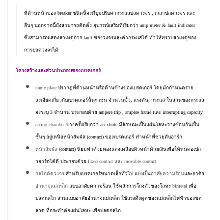
ที่ด้านหน้าของ breaker ชนิดนี้จะมีปุ่มปรับค่ากระแสปลดวงจร , เวลาปลดวงจร และ
อื่นๆ นอกจากนี้ยังสามารถติดตั้ง อุปกรณ์เสริมที่เรียกว่า amp meter & fault indicator
ซึ่งสามารถแสดงสาเหตุการ fault ของวงจรและค่ากระแสได้ ทำให้ทราบสาเหตุของ
การปลดวงจรได้
โครงสร้างและส่วนประกอบของเบรคเกอร์
name plate
ปรากฏที่ด้านหน้าหรือด้านข้างของเบรคเกอร์ โดยมักกำหนดราย
ละเอียดเกี่ยวกับเบรคเกอร์นั้นๆ เช่น จำนวนขั้ว, แรงดัน, กระแส ในส่วนของกระแส
จะระบุ 3 จำนวน ประกอบด้วย ampere trip , ampere frame และ interrupting capacity
arcing chamber
บางครั้งเรียกว่า arc chute มีลักษณะเป็นแผ่นโลหะวางซ้อนกันเป็น
ชั้นๆ อยู่เหนือหน้าสัมผัส (contact) ของเบรคเกอร์ ทำหน้าที่ช่วยดับอาร์ก
หน้าสัมผัส
(contact) นิยมทำด้วยทองแดงเคลือบผิวหน้าด้วยเงินเพื่อให้ทนต่อเปล
วอาร์กได้ดี ประกอบด้วย
fixed contact และ movable contact
กลไกตัดวงจร
สำหรับเบรคเกอร์ขนาดเล็กทั่วไป แบ่งเป็น
อาศัยความร้อน
และอาศัย
อำนาจแม่เหล็ก
แบบอาศัยความร้อน ใช้หลักการโก่งตัวของโลหะ
bimetal
เพื่อ
ปลดกลไก ส่วนแบบอาศัยอำนาจแม่เหล็ก ใช้แรงดึงดูดของแม่เหล็กไฟฟ้าของขด
ลวด ที่กระทำต่อแผ่นโลหะ เพื่อปลดกลไก