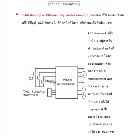
Solid state trip or Electronic trip molded case circuit breaker
เป็น breaker ชนิด
หนึ่งที่มีอุปกรณ์อิเล็กทรอนิกส์ทำหน้าที่วิเคราะห์กระแสเพื่อสั่งปลดวงจร
จาก diagram จะเห็น
ว่ามี CT อยู่ภายใน
ตัว breaker ทำหน้าที่
แปลงกระแส ให้ต่ำ
ลง ตามอัตราส่วน
ของ CT และมี
microprocessor คอย
วิเคราะห์กระแส
หากมีค่าเกินกว่าที่
กำหนด จะสั่งให้
tripping coil ซึ่ง
หมายถึง soliniod
coil ดึงอุปกรณ์ทาง
กลให้ CB. ปลดวงจร