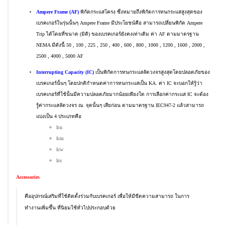
Ampere Frame (AF)
พิกัดกระแสโครง ซึ่งหมายถึงพิกัดการทนกระแสสูงสุดของ
เบรคเกอร์ในรุ่นนั้นๆ Ampere Frame มีประโยชน์คือ สามารถเปลี่ยนพิกัด Ampere
Trip ได้โดยที่ขนาด (มิติ) ของเบรคเกอร์ยังคงเท่าเดิม ค่า AF ตามมาตรฐาน
NEMA มีดังนี้ 50 , 100 , 225 , 250 , 400 , 600 , 800 , 1000 , 1200 , 1600 , 2000 ,
2500 , 4000 , 5000 AF
Interrupting Capacity (IC)
เป็นพิกัดการทนกระแสลัดวงจรสูงสุดโดยปลอดภัยของ
เบรคเกอร์นั้นๆ โดยปกติกำหนดค่าการทนกระแสเป็น KA. ค่า IC จะบอกให้รู้ว่า
เบรคเกอร์ที่ใช้นั้นมีความปลอดภัยมากน้อยเพียงใด การเลือกค่ากระแส IC จะต้อง
รู้ค่ากระแสลัดวงจร ณ. จุดนั้นๆ เสียก่อน ตามมาตรฐาน IEC947-2 แล้วสามารถ
แบ่งเป็น 4 ประเภทคือ
Icu
Icm
Icw
Ics
Accessories
คืออุปกรณ์เสริมที่ใช้ติดตั้งร่วมกับเบรคเกอร์ เพื่อให้มีขีดความสามารถ ในการ
ทำงานเพิ่มขึ้น ที่นิยมใช้ทั่วไปประกอบด้วย