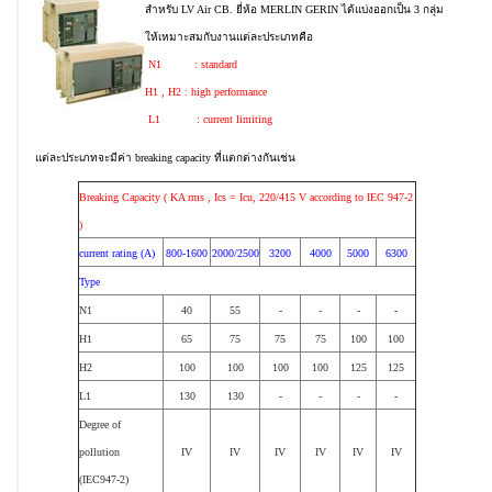
สำหรับ LV Air CB. ยี่ห้อ MERLIN GERIN ได้แบ่งออกเป็น 3 กลุ่ม
ให้เหมาะสมกับงานแต่ละประเภทคือ
N1 : standard
H1 , H2 : high performance
L1 : current limiting
แต่ละประเภทจะมีค่า breaking capacity ที่แตกต่างกันเช่น
Breaking Capacity ( KA rms , Ics = Icu, 220/415 V according to IEC 947-2
)
current rating (A)
800-1600
2000/2500
3200
4000
5000
6300
Type
N1
40
55
-
-
-
-
H1
65
75
75
75
100
100
H2
100
100
100
100
125
125
L1
130
130
-
-
-
-
Degree of
pollution
IV
IV
IV
IV
IV
IV
(IEC947-2)