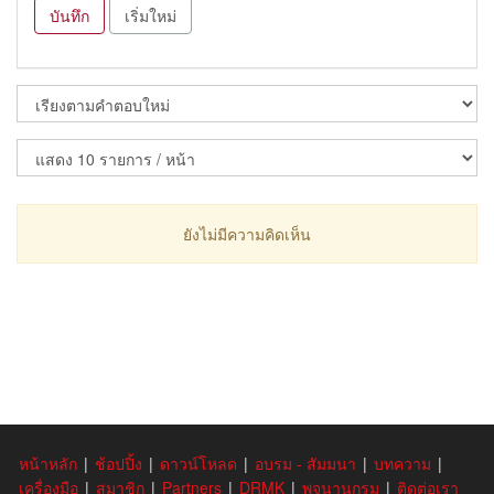
บันทึก
เริ่มใหม่
ยังไม่มีความคิดเห็น
หน้าหลัก
|
ช้อปปิ้ง
|
ดาวน์โหลด
|
อบรม - สัมมนา
|
บทความ
|
เครื่องมือ
|
สมาชิก
|
Partners
|
DRMK
|
พจนานุกรม
|
ติดต่อเรา