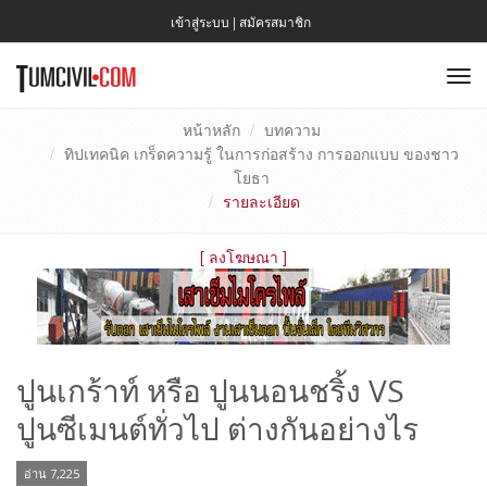
เข้าสู่ระบบ
|
สมัครสมาชิก
To
nav
หน้าหลัก
บทความ
ทิปเทคนิค เกร็ดความรู้ ในการก่อสร้าง การออกแบบ ของชาว
โยธา
รายละเอียด
[
ลงโฆษณา
]
ปูนเกร้าท์ หรือ ปูนนอนชริ้ง VS
ปูนซีเมนต์ทั่วไป ต่างกันอย่างไร
อ่าน 7,225