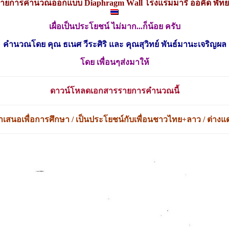
าย
การคำนวณออกแบบ Diaphragm
W
all
โรงแรมมารี ออคิด พัท
เผื่อเป็นประโยชน์ ไม่มาก...ก็น้อย ครับ
คำนวณโดย คุณ ธเนศ วีระศิริ และ คุณสุวิทย์ พันธ์มานะเจริญผล
โดย เพื่อนๆส่งมาให้
ดาวน์โหลดเอกสารรายการคำนวณนี้
ำเสนอเพื่อการศึกษา / เป็นประโยชน์กับเพื่อนชาวไทย+ลาว / ต่างแ