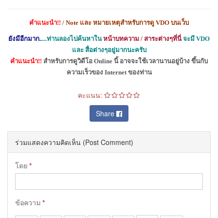
คำแนะนำ
!!
/
Note
และ หมายเหตุสำหรับการดู
VDO
บนเว็บ
ยังมีอีกมาก.
....ท่านลองไปค้นหาใน
หน้าบทความ / สาระต่างๆที่นี่
จะมี
VDO
และ สื่อต่างๆอยู่มากนะครับ
คำแนะนำ
!!
สำหรับการดูวิดีโอ
Online
นี้ อาจจะใช้เวลานานอยู่บ้าง
ขึ้นกับ
ความเร็วของ
Internet
ของท่าน
คะแนน:
Share
ร่วมแสดงความคิดเห็น (Post Comment)
โดย
*
ข้อความ
*