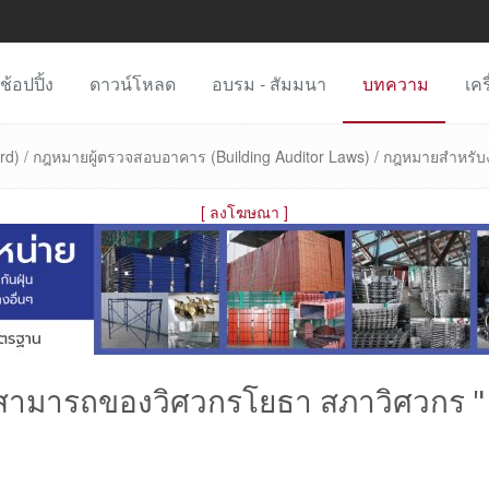
ช้อปปิ้ง
ดาวน์โหลด
อบรม - สัมมนา
บทความ
เคร
d) / กฎหมายผู้ตรวจสอบอาคาร (Building Auditor Laws) / กฎหมายสำหรับง
[
ลงโฆษณา
]
ามารถของวิศวกรโยธา สภาวิศวกร "