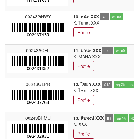
002431573
00243GNWY
10. ธนัท XXX
A8
อนุมัติ
t
K. Tanat XXX
Profile
002437435
00243ACEL
11. มานะ XXX
E16
อนุมัติ
K. MANA XXX
Profile
002431352
00243GLPR
12. ไชยา XXX
C12
อนุมัติ
chaiy
K. ไชยา XXX
Profile
002437268
00243BHMU
13. สืบพงษ์ XXX
E8
อนุมัติ
0209
K. XXX
Profile
002432831