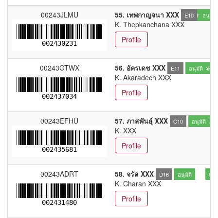
00243JLMU
55. เทพกาญจนา XXX
E10
thepkanc
อนุมัติ
K. Thepkanchana XXX
Profile
002430231
00243GTWX
56. อัครเดช XXX
E11
อนุมัติ
Akar
K. Akaradech XXX
Profile
002437034
00243EFHU
57. ภาสพันธุ์ XXX
C10
อนุมัติ
napat777
K. XXX
Profile
002435681
00243ADRT
58. จรัล XXX
D16
อนุมัติ
Cha
K. Charan XXX
Profile
002431480