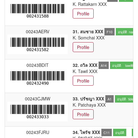
K. Rattakarn XXX
Profile
002431588
00243AERV
31. สมชาย XXX
F10
อนุมัติ
manma
K. Somchai XXX
Profile
002431582
00243BDIT
32. ถวิล XXX
A14
อนุมัติ
tawilth
K. Tawil XXX
Profile
002432490
00243CJMW
33. ปรัชญา XXX
A1
อนุมัติ
tides1
K. Patchaya XXX
Profile
002433033
00243FJRU
34. ไพรัช XXX
C11
อนุมัติ
kh