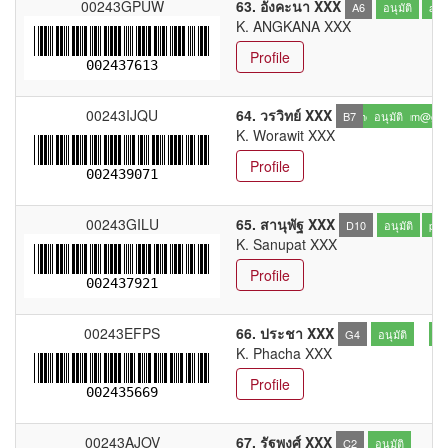
00243GPUW
63. อังคะนา XXX
A6
อนุมัติ
ang
K. ANGKANA XXX
Profile
002437613
00243IJQU
64. วรวิทย์ XXX
B7
thongbantum@gma
อนุมัติ
K. Worawit XXX
Profile
002439071
00243GILU
65. สานุพัฐ XXX
D10
อนุมัติ
ping
K. Sanupat XXX
Profile
002437921
00243EFPS
66. ประชา XXX
G4
อนุมัติ
ja
K. Phacha XXX
Profile
002435669
00243AJOV
67. รัฐพงศ์ XXX
C2
อนุมัติ