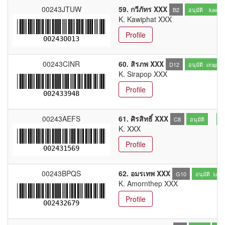
00243JTUW
59. กวีภัทร XXX
B2
อนุมัติ
kawip
K. Kawiphat XXX
Profile
002430013
00243CINR
60. สิรภพ XXX
D12
อนุมัติ
sirapop
K. Sirapop XXX
Profile
002433948
00243AEFS
61. ศิรสิทธิ์ XXX
C8
อนุมัติ
c
K. XXX
Profile
002431569
00243BPQS
62. อมรเทพ XXX
G10
อนุมัติ
luxm
K. Amornthep XXX
Profile
002432679