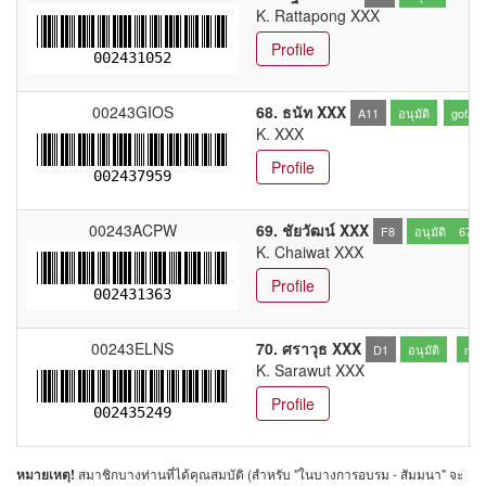
K. Rattapong XXX
Profile
002431052
00243GIOS
68. ธนัท XXX
A11
อนุมัติ
gofzpi
K. XXX
Profile
002437959
00243ACPW
69. ชัยวัฒน์ XXX
F8
อนุมัติ
6772
K. Chaiwat XXX
Profile
002431363
00243ELNS
70. ศราวุธ XXX
D1
อนุมัติ
nam
K. Sarawut XXX
Profile
002435249
สมาชิกบางท่านที่ได้คุณสมบัติ (สำหรับ "ในบางการอบรม - สัมมนา" จะ
หมายเหตุ!