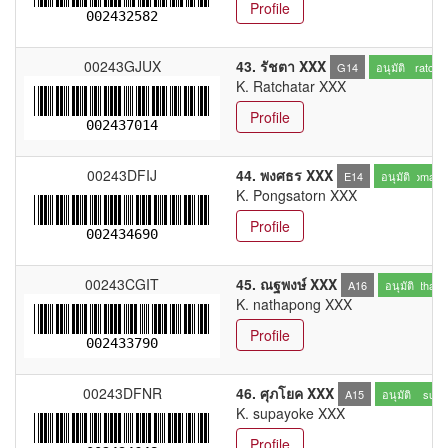
Profile
002432582
00243GJUX
43. รัชตา XXX
G14
อนุมัติ
ratcha
K. Ratchatar XXX
Profile
002437014
00243DFIJ
44. พงศธร XXX
E14
อนุมัติ
komane
K. Pongsatorn XXX
Profile
002434690
00243CGIT
45. ณฐพงษ์ XXX
A16
อนุมัติ
nathap
K. nathapong XXX
Profile
002433790
00243DFNR
46. ศุภโยค XXX
A15
อนุมัติ
supa
K. supayoke XXX
Profile