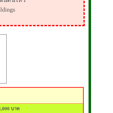
ผ่นดินไหว
ldings
4,0
00
บาท