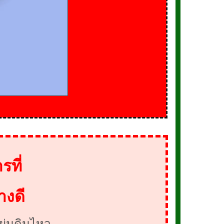
ที่
างดี