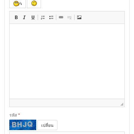
รหัส
*
เปลี่ยน